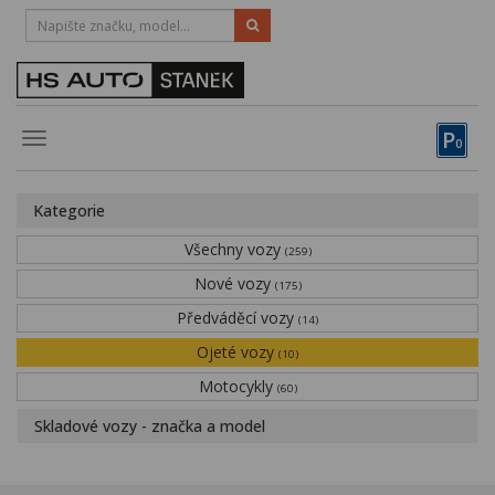
HOTLINE:
STRAKONICE
-
383 335 366
PÍSEK
-
381 670 607
P
Toggle
0
navigation
Vozy, motocykly, elektrokola
Kategorie
Půjčovna
Všechny vozy
(259)
Obytné vozy
Nové vozy
(175)
Předváděcí vozy
Servis
(14)
Ojeté vozy
(10)
Financování
Motocykly
(60)
Novinky
Skladové vozy - značka a model
Záruka