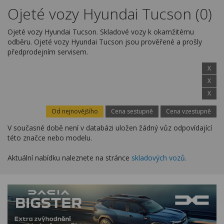
Kariéra
Ojeté vozy Hyundai Tucson (0)
Kontakty
Ojeté vozy Hyundai Tucson. Skladové vozy k okamžitému
odběru. Ojeté vozy Hyundai Tucson jsou prověřené a prošly
předprodejním servisem.
X
X
X
Od nejnovějšího
Cena sestupně
Cena vzestupně
V současné době není v databázi uložen žádný vůz odpovídající
této značce nebo modelu.
Aktuální nabídku naleznete na stránce
skladových vozů
.