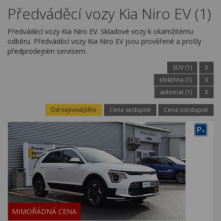
Kariéra
Předváděcí vozy Kia Niro EV (1)
Kontakty
Předváděcí vozy Kia Niro EV. Skladové vozy k okamžitému
odběru. Předváděcí vozy Kia Niro EV jsou prověřené a prošly
předprodejním servisem.
SUV (1)
X
elektřina (1)
X
automat (1)
X
Od nejnovějšího
Cena sestupně
Cena vzestupně
P
+
MIMOŘÁDNÁ CENA