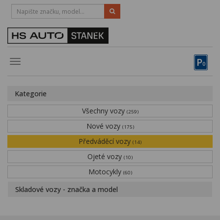
HOTLINE:
STRAKONICE
-
383 335 366
PÍSEK
-
381 670 607
P
Toggle
0
navigation
Vozy, motocykly, elektrokola
Kategorie
Půjčovna
Všechny vozy
(259)
Obytné vozy
Nové vozy
(175)
Předváděcí vozy
Servis
(14)
Ojeté vozy
(10)
Financování
Motocykly
(60)
Novinky
Skladové vozy - značka a model
Záruka