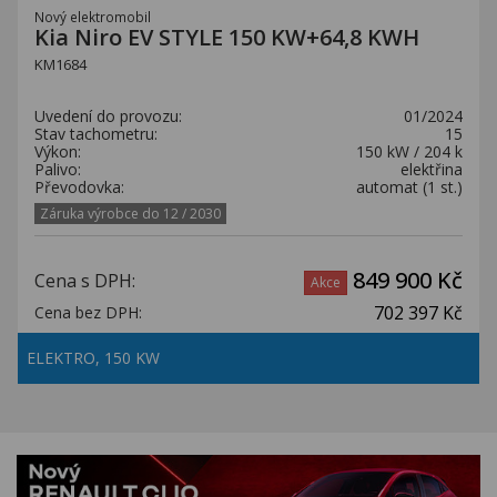
Nový elektromobil
Kia Niro EV STYLE 150 KW+64,8 KWH
KM1684
Uvedení do provozu:
01/2024
Stav tachometru:
15
Výkon:
150 kW / 204 k
Palivo:
elektřina
Převodovka:
automat (1 st.)
Záruka výrobce do 12 / 2030
849 900 Kč
Cena s DPH:
Akce
702 397 Kč
Cena bez DPH:
ELEKTRO, 150 KW