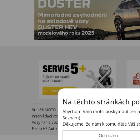
Na těchto stránkách po
Staněk MOTO - autorizovaný dealer KTM - e-shop s komple
Abychom Vám mohli poskytnout ten nej
Předváděcí vozy - kompletní nabídka na specializovaných s
Seznam).
Vozy 4x4 a vozy SUV - kompletní nabídka na specializovanýc
Děkujeme, že nám k tomu dáte Váš so
Firma HS Auto Staněk s.r.o. si vyhrazuje právo změny vyplývaj
Odmítám