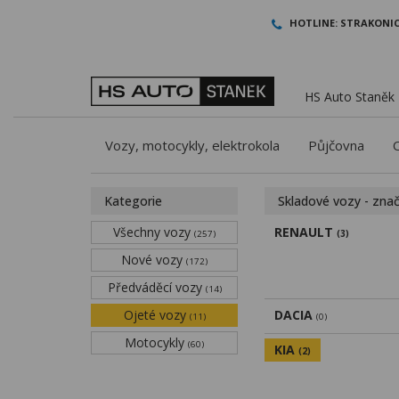
HOTLINE:
STRAKONIC
HS Auto Staněk -
Vozy, motocykly, elektrokola
Půjčovna
Kategorie
Skladové vozy - zna
Všechny vozy
RENAULT
(257)
(3)
Nové vozy
(172)
Předváděcí vozy
(14)
Ojeté vozy
DACIA
(11)
(0)
Motocykly
(60)
KIA
(2)