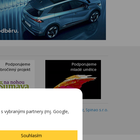
Webdesign:
Blovský.cz
,
Spinao s.r.o.
 vybranými partnery (mj. Google,
Souhlasím