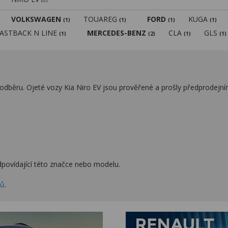
(0)
VOLKSWAGEN
TOUAREG
FORD
KUGA
(1)
(1)
(1)
(1)
FASTBACK N LINE
MERCEDES-BENZ
CLA
GLS
(1)
(2)
(1)
(1)
odběru. Ojeté vozy Kia Niro EV jsou prověřené a prošly předprodejní
povídající této značce nebo modelu.
zů
.