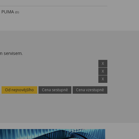
PUMA
(0)
m servisem.
X
X
X
Od nejnovějšího
Cena sestupně
Cena vzestupně