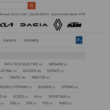
Renault, Dacia a KIA | Staněk MOTO - autorizovaný dealer KTM
P
Kariéra
Kontakty
0
R4 E-TECH ELECTRIC
MÉGANE
(0)
(0)
USTRAL
KOLEOS
ESPACE
(0)
(1)
(0)
TRAFIC
MASTER
(0)
(1)
(0)
NDERO STEPWAY
JOGGER
SPRING
(0)
(0)
(0)
ED
XCEED
K4
SPORTAGE
(1)
(0)
(0)
(0)
5
EV6
EV9
PV5
NIRO
(0)
(0)
(0)
(0)
(0)