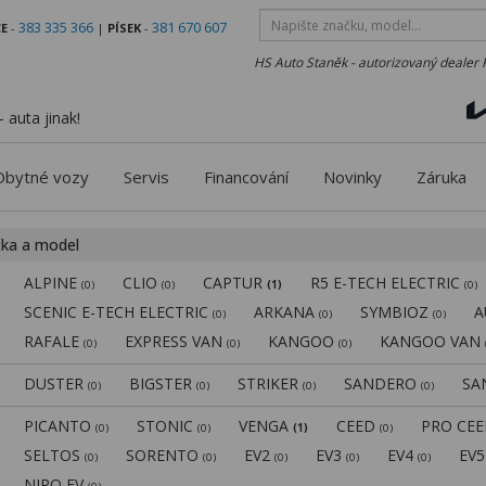
383 335 366
381 670 607
E
-
|
PÍSEK
-
HS Auto Staněk - autorizovaný dealer 
 auta jinak!
Obytné vozy
Servis
Financování
Novinky
Záruka
čka a model
ALPINE
CLIO
CAPTUR
R5 E-TECH ELECTRIC
(0)
(0)
(1)
(0)
SCENIC E-TECH ELECTRIC
ARKANA
SYMBIOZ
A
(0)
(0)
(0)
RAFALE
EXPRESS VAN
KANGOO
KANGOO VAN
(0)
(0)
(0)
DUSTER
BIGSTER
STRIKER
SANDERO
SA
(0)
(0)
(0)
(0)
PICANTO
STONIC
VENGA
CEED
PRO CE
(0)
(0)
(1)
(0)
SELTOS
SORENTO
EV2
EV3
EV4
EV
(0)
(0)
(0)
(0)
(0)
NIRO EV