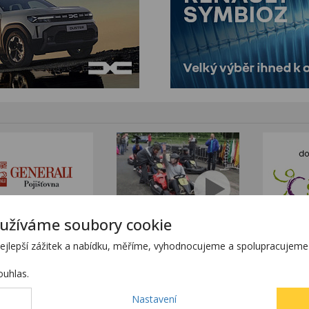
užíváme soubory cookie
tním sortimentem KTM
www.stanekmoto.cz
lepší zážitek a nabídku, měříme, vyhodnocujeme a spolupracujeme s
tránkách
www.predvadeci-vozy.cz
h stránkách
www.4x4-suv.cz
uhlas.
ící z chyby zadání.
Nastavení