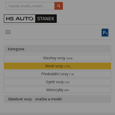
HOTLINE:
STRAKONICE
-
383 335 366
PÍSEK
-
381 670 607
P
Toggle
0
navigation
Vozy, motocykly, elektrokola
Kategorie
Půjčovna
Všechny vozy
(254)
Obytné vozy
Nové vozy
(170)
Předváděcí vozy
Servis
(14)
Ojeté vozy
(10)
Financování
Motocykly
(60)
Novinky
Skladové vozy - značka a model
Záruka