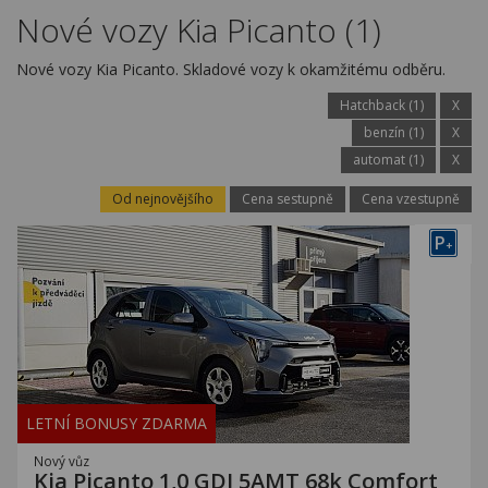
Kariéra
Nové vozy Kia Picanto (1)
Kontakty
Nové vozy Kia Picanto. Skladové vozy k okamžitému odběru.
Hatchback (1)
X
benzín (1)
X
automat (1)
X
Od nejnovějšího
Cena sestupně
Cena vzestupně
P
+
LETNÍ BONUSY ZDARMA
Nový vůz
Kia Picanto 1,0 GDI 5AMT 68k Comfort