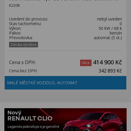
K2208
Uvedení do provozu:
nebyl uveden
Stav tachometru:
0
Výkon:
50 kW / 68 k
Palivo:
benzín
Převodovka:
automat (5 st.)
Záruka výrobce
414 900 Kč
Cena s DPH:
Akce
342 893 Kč
Cena bez DPH:
MALÉ MĚSTKÉ VOZIDLO, AUTOMAT