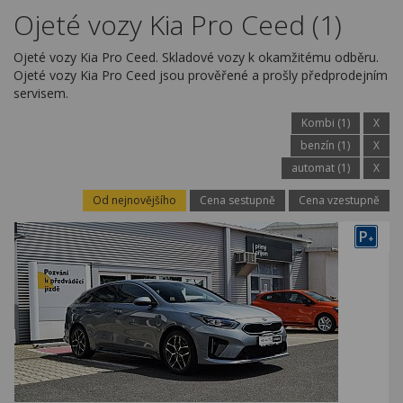
Kariéra
Ojeté vozy Kia Pro Ceed (1)
Kontakty
Ojeté vozy Kia Pro Ceed. Skladové vozy k okamžitému odběru.
Ojeté vozy Kia Pro Ceed jsou prověřené a prošly předprodejním
servisem.
Kombi (1)
X
benzín (1)
X
automat (1)
X
Od nejnovějšího
Cena sestupně
Cena vzestupně
P
+