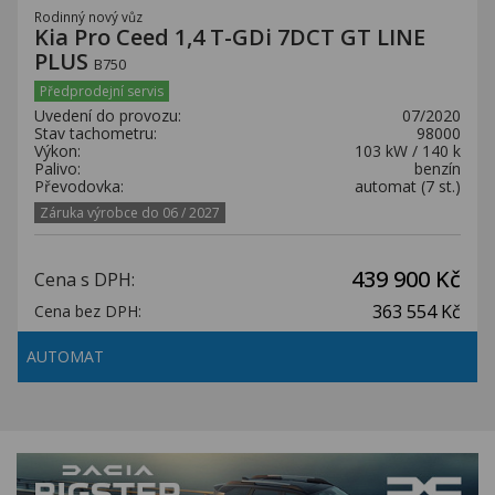
Rodinný nový vůz
Kia Pro Ceed 1,4 T-GDi 7DCT GT LINE
PLUS
B750
Předprodejní servis
Uvedení do provozu:
07/2020
Stav tachometru:
98000
Výkon:
103 kW / 140 k
Palivo:
benzín
Převodovka:
automat (7 st.)
Záruka výrobce do 06 / 2027
439 900 Kč
Cena s DPH:
363 554 Kč
Cena bez DPH:
AUTOMAT