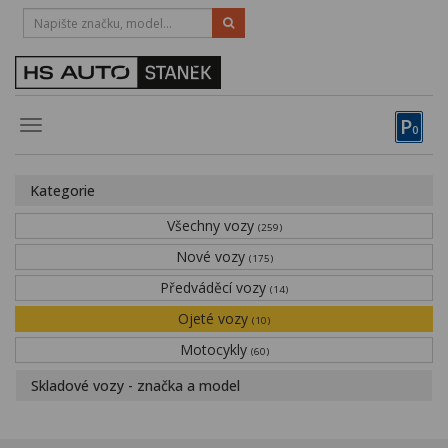
HOTLINE:
STRAKONICE
-
383 335 366
PÍSEK
-
381 670 607
P
Toggle
0
navigation
Vozy, motocykly, elektrokola
Kategorie
Půjčovna
Všechny vozy
(259)
Obytné vozy
Nové vozy
(175)
Předváděcí vozy
Servis
(14)
Ojeté vozy
(10)
Financování
Motocykly
(60)
Novinky
Skladové vozy - značka a model
Záruka