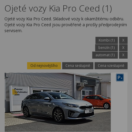
Kariéra
Ojeté vozy Kia Pro Ceed (1)
Kontakty
Ojeté vozy Kia Pro Ceed. Skladové vozy k okamžitému odběru.
Ojeté vozy Kia Pro Ceed jsou prověřené a prošly předprodejním
servisem.
Kombi (1)
X
benzín (1)
X
automat (1)
X
Od nejnovějšího
Cena sestupně
Cena vzestupně
P
+