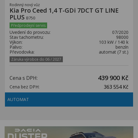
Rodinný nový vůz
Kia Pro Ceed 1,4 T-GDi 7DCT GT LINE
PLUS
B750
Předprodejní servis
Uvedení do provozu:
07/2020
Stav tachometru:
98000
Výkon:
103 kW / 140 k
Palivo:
benzín
Převodovka:
automat (7 st.)
Záruka výrobce do 06 / 2027
439 900 Kč
Cena s DPH:
363 554 Kč
Cena bez DPH:
AUTOMAT