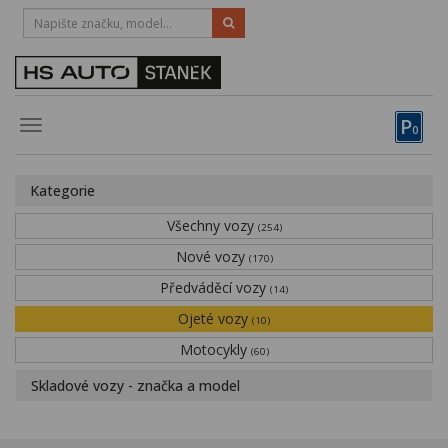
HOTLINE:
STRAKONICE
-
383 335 366
PÍSEK
-
381 670 607
P
Toggle
0
navigation
Vozy, motocykly, elektrokola
Kategorie
Půjčovna
Všechny vozy
(254)
Obytné vozy
Nové vozy
(170)
Předváděcí vozy
Servis
(14)
Ojeté vozy
(10)
Financování
Motocykly
(60)
Novinky
Skladové vozy - značka a model
Záruka