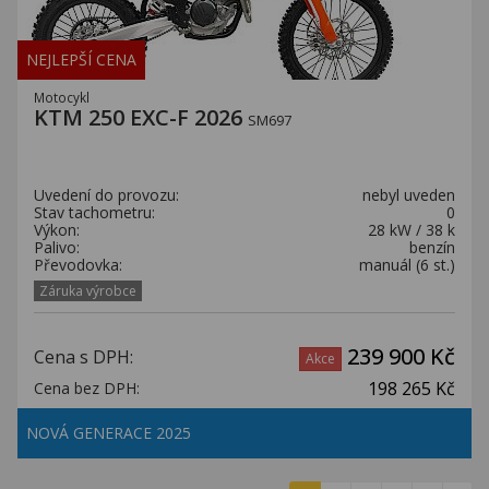
NEJLEPŠÍ CENA
Motocykl
KTM 250 EXC-F 2026
SM697
Uvedení do provozu:
nebyl uveden
Stav tachometru:
0
Výkon:
28 kW / 38 k
Palivo:
benzín
Převodovka:
manuál (6 st.)
Záruka výrobce
239 900 Kč
Cena s DPH:
Akce
198 265 Kč
Cena bez DPH:
NOVÁ GENERACE 2025