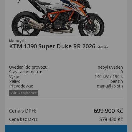
Motocykl
KTM 1390 Super Duke RR 2026
SM847
Uvedení do provozu:
nebyl uveden
Stav tachometru:
0
Výkon:
140 kW / 190 k
Palivo:
benzín
Převodovka:
manuál (6 st.)
Záruka výrobce
699 900 Kč
Cena s DPH:
578 430 Kč
Cena bez DPH: