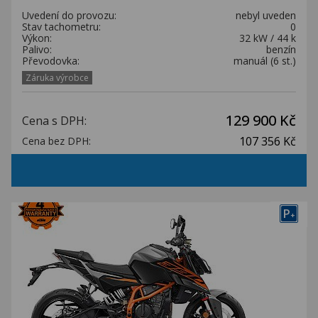
Uvedení do provozu:
nebyl uveden
Stav tachometru:
0
Výkon:
32 kW / 44 k
Palivo:
benzín
Převodovka:
manuál (6 st.)
Záruka výrobce
129 900 Kč
Cena s DPH:
107 356 Kč
Cena bez DPH:
P
+