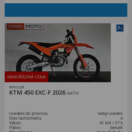
P
+
MIMOŘÁDNÁ CENA
Motocykl
KTM 450 EXC-F 2026
SM773
Uvedení do provozu:
nebyl uveden
Stav tachometru:
0
Výkon:
41 kW / 57 k
Palivo:
benzín