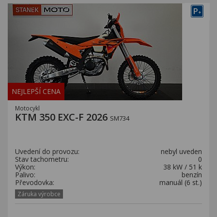
P
+
NEJLEPŠÍ CENA
Motocykl
KTM 350 EXC-F 2026
SM734
Uvedení do provozu:
nebyl uveden
Stav tachometru:
0
Výkon:
38 kW / 51 k
Palivo:
benzín
Převodovka:
manuál (6 st.)
Záruka výrobce