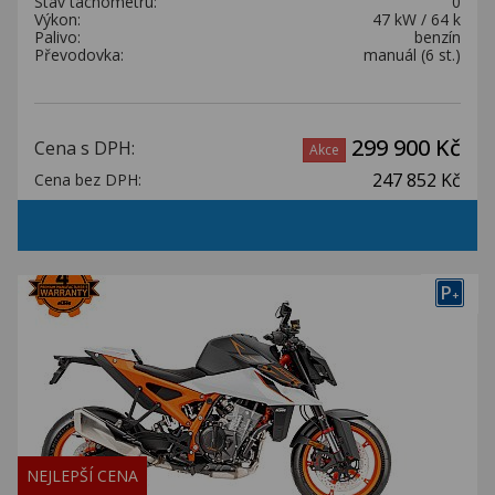
Stav tachometru:
0
Výkon:
47 kW / 64 k
Palivo:
benzín
Převodovka:
manuál (6 st.)
299 900 Kč
Cena s DPH:
Akce
247 852 Kč
Cena bez DPH:
P
+
NEJLEPŠÍ CENA