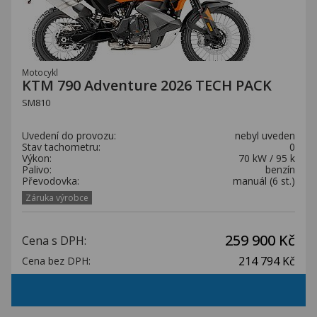
Motocykl
KTM 790 Adventure 2026 TECH PACK
SM810
Uvedení do provozu:
nebyl uveden
Stav tachometru:
0
Výkon:
70 kW / 95 k
Palivo:
benzín
Převodovka:
manuál (6 st.)
Záruka výrobce
259 900 Kč
Cena s DPH:
214 794 Kč
Cena bez DPH: