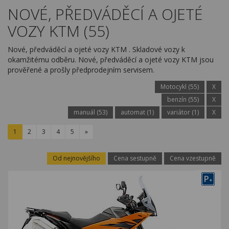
Kariéra
NOVÉ, PŘEDVÁDĚCÍ A OJETÉ
VOZY KTM (55)
Kontakty
Nové, předváděcí a ojeté vozy KTM . Skladové vozy k
okamžitému odběru. Nové, předváděcí a ojeté vozy KTM jsou
prověřené a prošly předprodejním servisem.
Motocykl (55)
X
benzín (55)
X
manuál (53)
automat (1)
variátor (1)
X
1
2
3
4
5
»
Od nejnovějšího
Cena sestupně
Cena vzestupně
P
+