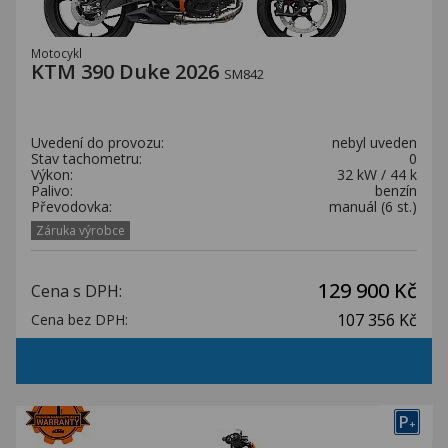
Motocykl
KTM 390 Duke 2026
SM842
Uvedení do provozu:
nebyl uveden
Stav tachometru:
0
Výkon:
32 kW / 44 k
Palivo:
benzín
Převodovka:
manuál (6 st.)
Záruka výrobce
129 900 Kč
Cena s DPH:
107 356 Kč
Cena bez DPH:
P
+