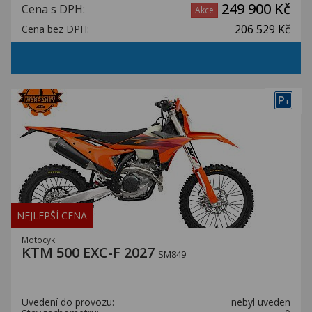
249 900 Kč
Cena s DPH:
Akce
206 529 Kč
Cena bez DPH:
P
+
NEJLEPŠÍ CENA
Motocykl
KTM 500 EXC-F 2027
SM849
Uvedení do provozu:
nebyl uveden