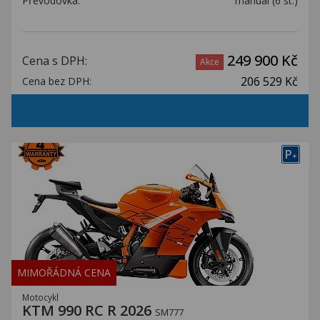
Převodovka:
manuál (6 st.)
249 900 Kč
Cena s DPH:
Akce
206 529 Kč
Cena bez DPH:
P
+
MIMOŘÁDNÁ CENA
Motocykl
KTM 990 RC R 2026
SM777