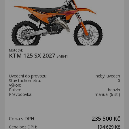
Motocykl
KTM 125 SX 2027
SM841
Uvedení do provozu:
nebyl uveden
Stav tachometru:
0
Výkon:
Palivo:
benzín
Převodovka:
manuál (6 st.)
235 500 Kč
Cena s DPH:
194 629 Kč
Cena bez DPH: