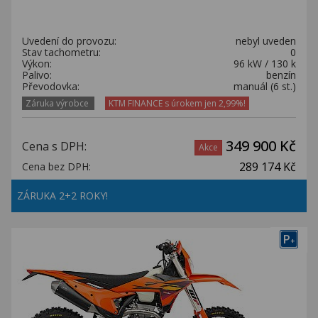
Uvedení do provozu:
nebyl uveden
Stav tachometru:
0
Výkon:
96 kW / 130 k
Palivo:
benzín
Převodovka:
manuál (6 st.)
Záruka výrobce
KTM FINANCE s úrokem jen 2,99%!
349 900 Kč
Cena s DPH:
Akce
289 174 Kč
Cena bez DPH:
ZÁRUKA 2+2 ROKY!
P
+