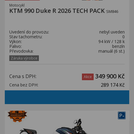
Motocykl
KTM 990 Duke R 2026 TECH PACK
SM846
Uvedení do provozu:
nebyl uveden
Stav tachometru:
0
Výkon:
94 kW / 128 k
Palivo:
benzín
Převodovka:
manuál (6 st.)
Záruka výrobce
349 900 Kč
Cena s DPH:
Akce
289 174 Kč
Cena bez DPH:
P
+