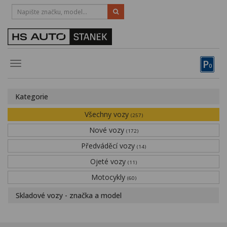
HOTLINE:
STRAKONICE
-
383 335 366
PÍSEK
-
381 670 607
P
Toggle
0
navigation
Vozy, motocykly, elektrokola
Kategorie
Půjčovna
Všechny vozy
(257)
Obytné vozy
Nové vozy
(172)
Předváděcí vozy
Servis
(14)
Ojeté vozy
(11)
Financování
Motocykly
(60)
Novinky
Skladové vozy - značka a model
Záruka