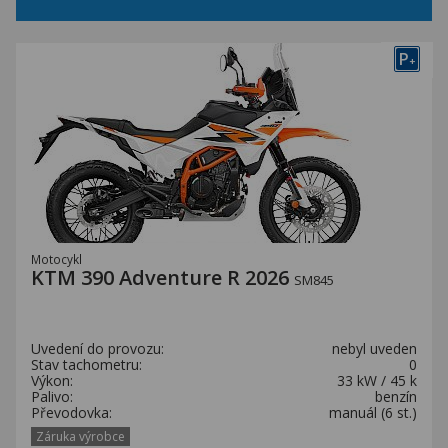
P
+
Motocykl
KTM 390 Adventure R 2026
SM845
Uvedení do provozu:
nebyl uveden
Stav tachometru:
0
Výkon:
33 kW / 45 k
Palivo:
benzín
Převodovka:
manuál (6 st.)
Záruka výrobce