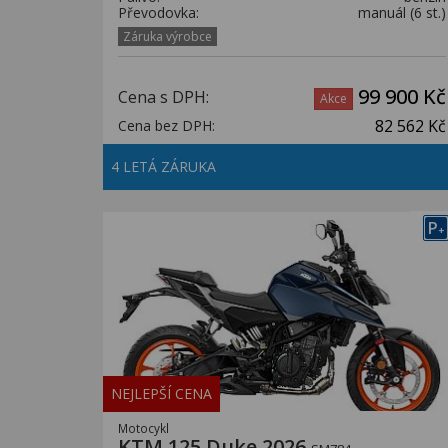
Převodovka:
manuál (6 st.)
Záruka výrobce
99 900 Kč
Cena s DPH:
Akce
82 562 Kč
Cena bez DPH:
4 LETÁ ZÁRUKA
P
+
NEJLEPŠÍ CENA
Motocykl
KTM 125 Duke 2026