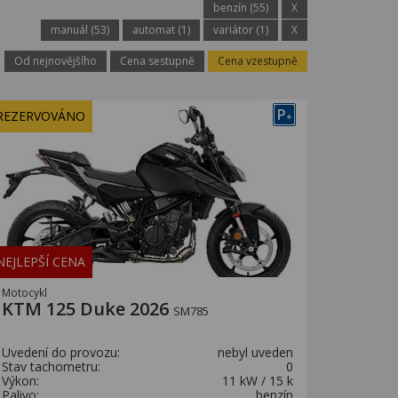
benzín (55)
X
manuál (53)
automat (1)
variátor (1)
X
Od nejnovějšího
Cena sestupně
Cena vzestupně
P
REZERVOVÁNO
+
NEJLEPŠÍ CENA
Motocykl
KTM 125 Duke 2026
SM785
Uvedení do provozu:
nebyl uveden
Stav tachometru:
0
Výkon:
11 kW / 15 k
Palivo:
benzín