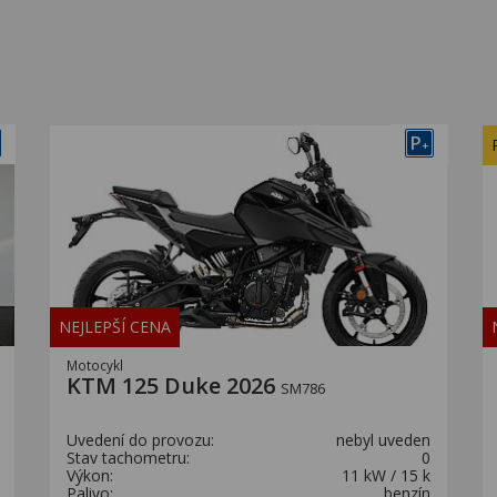
P
+
NEJLEPŠÍ CENA
Motocykl
KTM 125 Duke 2026
SM786
Uvedení do provozu:
nebyl uveden
Stav tachometru:
0
Výkon:
11 kW / 15 k
Palivo:
benzín