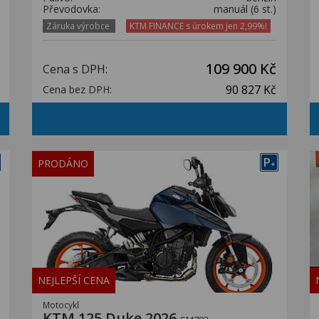
Převodovka:
manuál (6 st.)
Záruka výrobce
KTM FINANCE s úrokem jen 2,99%!
109 900 Kč
Cena s DPH:
90 827 Kč
Cena bez DPH:
P
PRODÁNO
+
NEJLEPŠÍ CENA
Motocykl
KTM 125 Duke 2026