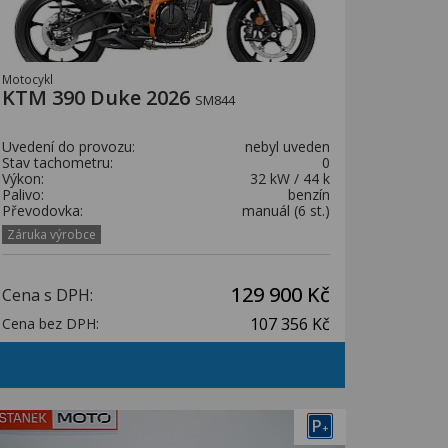
Motocykl
KTM 390 Duke 2026
SM844
Uvedení do provozu:
nebyl uveden
Stav tachometru:
0
Výkon:
32 kW / 44 k
Palivo:
benzín
Převodovka:
manuál (6 st.)
Záruka výrobce
129 900 Kč
Cena s DPH:
107 356 Kč
Cena bez DPH:
P
+