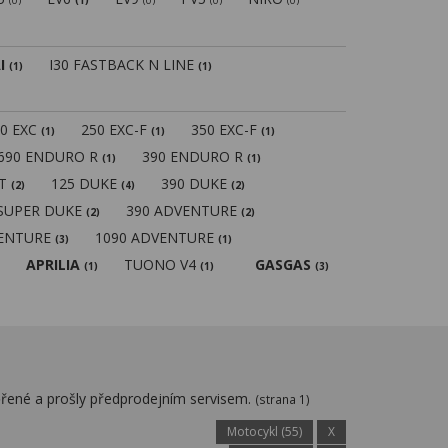
(0)
(1)
(0)
(0)
(0)
I
I30 FASTBACK N LINE
(1)
(1)
50 EXC
250 EXC-F
350 EXC-F
(1)
(1)
(1)
690 ENDURO R
390 ENDURO R
(1)
(1)
MT
125 DUKE
390 DUKE
(2)
(4)
(2)
 SUPER DUKE
390 ADVENTURE
(2)
(2)
VENTURE
1090 ADVENTURE
(3)
(1)
APRILIA
TUONO V4
GASGAS
(1)
(1)
(3)
řené a prošly předprodejním servisem.
(strana 1)
Motocykl (55)
X