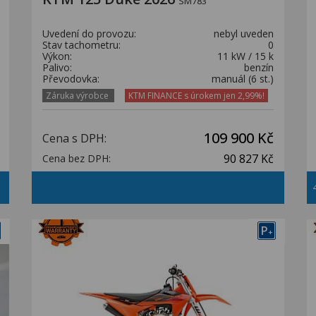
SM783
Uvedení do provozu:
nebyl uveden
Stav tachometru:
0
Výkon:
11 kW / 15 k
Palivo:
benzín
Převodovka:
manuál (6 st.)
Záruka výrobce
KTM FINANCE s úrokem jen 2,99%!
109 900 Kč
Cena s DPH:
90 827 Kč
Cena bez DPH:
P
+