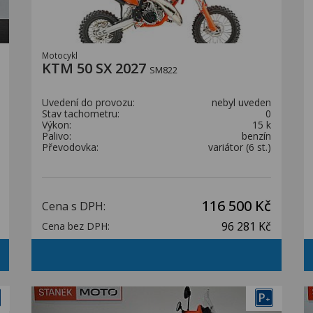
Motocykl
KTM 50 SX 2027
SM822
Uvedení do provozu:
nebyl uveden
Stav tachometru:
0
Výkon:
15 k
Palivo:
benzín
Převodovka:
variátor (6 st.)
116 500 Kč
Cena s DPH:
96 281 Kč
Cena bez DPH:
P
+