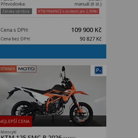
Převodovka:
manuál (6 st.)
Záruka výrobce
KTM FINANCE s úrokem jen 2,99%!
109 900 Kč
Cena s DPH:
90 827 Kč
Cena bez DPH:
P
+
NEJLEPŠÍ CENA
Motocykl
KTM 125 SMC R 2026