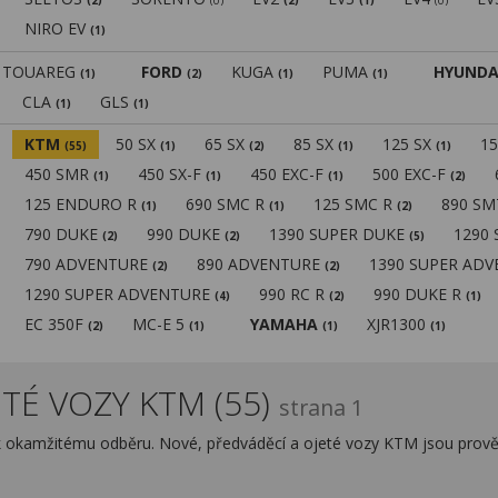
(2)
(0)
(2)
(1)
(0)
NIRO EV
(1)
TOUAREG
FORD
KUGA
PUMA
HYUNDA
(1)
(2)
(1)
(1)
CLA
GLS
(1)
(1)
KTM
50 SX
65 SX
85 SX
125 SX
1
(55)
(1)
(2)
(1)
(1)
450 SMR
450 SX-F
450 EXC-F
500 EXC-F
(1)
(1)
(1)
(2)
125 ENDURO R
690 SMC R
125 SMC R
890 S
(1)
(1)
(2)
790 DUKE
990 DUKE
1390 SUPER DUKE
1290
(2)
(2)
(5)
790 ADVENTURE
890 ADVENTURE
1390 SUPER AD
(2)
(2)
1290 SUPER ADVENTURE
990 RC R
990 DUKE R
(4)
(2)
(1)
EC 350F
MC-E 5
YAMAHA
XJR1300
(2)
(1)
(1)
(1)
TÉ VOZY KTM (55)
strana 1
k okamžitému odběru. Nové, předváděcí a ojeté vozy KTM jsou prově