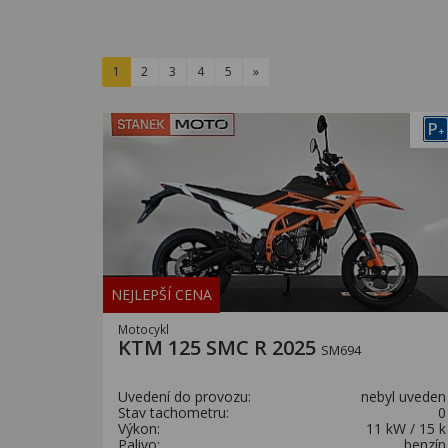
1
2
3
4
5
»
P
+
NEJLEPŠÍ CENA
Motocykl
KTM 125 SMC R 2025
SM694
Uvedení do provozu:
nebyl uveden
Stav tachometru:
0
Výkon:
11 kW / 15 k
Palivo:
benzín