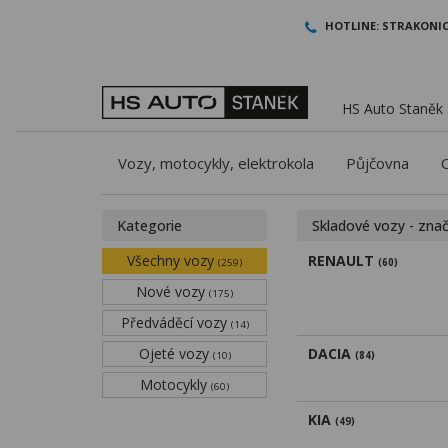
HOTLINE:
STRAKONIC
HS Auto Staněk -
Vozy, motocykly, elektrokola
Půjčovna
Kategorie
Skladové vozy - zna
Všechny vozy
RENAULT
(259)
(60)
Nové vozy
(175)
Předváděcí vozy
(14)
Ojeté vozy
DACIA
(10)
(84)
Motocykly
(60)
KIA
(49)