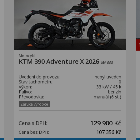
Motocykl
KTM 390 Adventure X 2026
SM833
Uvedení do provozu:
nebyl uveden
Stav tachometru:
0
Výkon:
33 kW / 45 k
Palivo:
benzín
Převodovka:
manuál (6 st.)
Záruka výrobce
129 900 Kč
Cena s DPH:
107 356 Kč
Cena bez DPH: