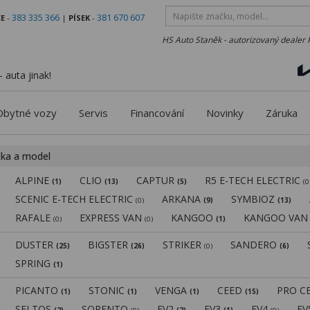
383 335 366
381 670 607
E
-
|
PÍSEK
-
HS Auto Staněk - autorizovaný dealer 
 auta jinak!
Obytné vozy
Servis
Financování
Novinky
Záruka
čka a model
ALPINE
CLIO
CAPTUR
R5 E-TECH ELECTRIC
(1)
(13)
(5)
(0
SCENIC E-TECH ELECTRIC
ARKANA
SYMBIOZ
(0)
(9)
(13)
RAFALE
EXPRESS VAN
KANGOO
KANGOO VA
(0)
(0)
(1)
DUSTER
BIGSTER
STRIKER
SANDERO
(25)
(26)
(0)
(6)
SPRING
(1)
PICANTO
STONIC
VENGA
CEED
PRO C
(1)
(1)
(1)
(15)
SELTOS
SORENTO
EV2
EV3
EV4
E