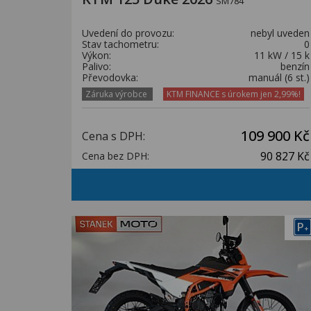
SM784
Uvedení do provozu:
nebyl uveden
Stav tachometru:
0
Výkon:
11 kW / 15 k
Palivo:
benzín
Převodovka:
manuál (6 st.)
Záruka výrobce
KTM FINANCE s úrokem jen 2,99%!
109 900 Kč
Cena s DPH:
90 827 Kč
Cena bez DPH:
P
+