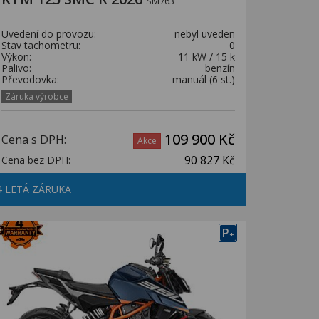
SM763
Uvedení do provozu:
nebyl uveden
Stav tachometru:
0
Výkon:
11 kW / 15 k
Palivo:
benzín
Převodovka:
manuál (6 st.)
Záruka výrobce
109 900 Kč
Cena s DPH:
Akce
90 827 Kč
Cena bez DPH:
4 LETÁ ZÁRUKA
P
+