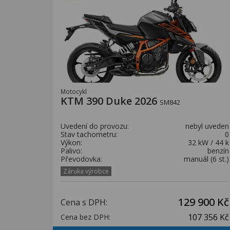
Motocykl
KTM 390 Duke 2026
SM842
Uvedení do provozu:
nebyl uveden
Stav tachometru:
0
Výkon:
32 kW / 44 k
Palivo:
benzín
Převodovka:
manuál (6 st.)
Záruka výrobce
129 900 Kč
Cena s DPH:
107 356 Kč
Cena bez DPH: