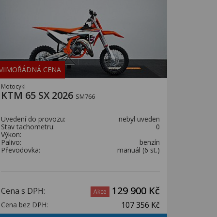
MIMOŘÁDNÁ CENA
Motocykl
KTM 65 SX 2026
SM766
Uvedení do provozu:
nebyl uveden
Stav tachometru:
0
Výkon:
Palivo:
benzín
Převodovka:
manuál (6 st.)
129 900 Kč
Cena s DPH:
Akce
107 356 Kč
Cena bez DPH: