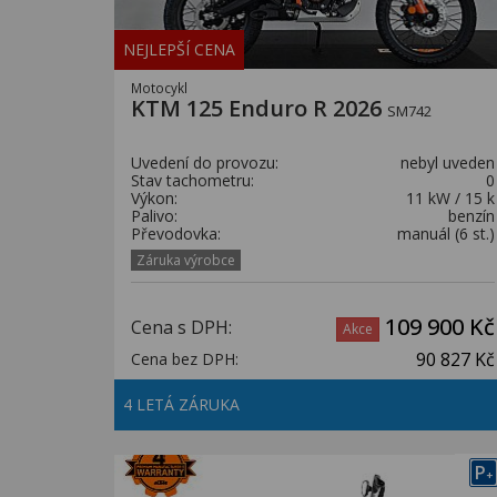
NEJLEPŠÍ CENA
Motocykl
KTM 125 Enduro R 2026
SM742
Uvedení do provozu:
nebyl uveden
Stav tachometru:
0
Výkon:
11 kW / 15 k
Palivo:
benzín
Převodovka:
manuál (6 st.)
Záruka výrobce
109 900 Kč
Cena s DPH:
Akce
90 827 Kč
Cena bez DPH:
4 LETÁ ZÁRUKA
P
+