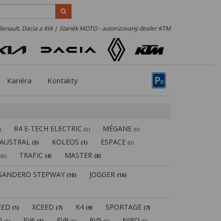
Renault, Dacia a KIA | Staněk MOTO - autorizovaný dealer KTM
P
Kariéra
Kontakty
0
R4 E-TECH ELECTRIC
MÉGANE
)
(0)
(0)
AUSTRAL
KOLEOS
ESPACE
(5)
(1)
(0)
N
TRAFIC
MASTER
(0)
(4)
(8)
SANDERO STEPWAY
JOGGER
(10)
(16)
EED
XCEED
K4
SPORTAGE
(1)
(7)
(9)
(7)
V5
EV6
EV9
PV5
NIRO