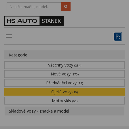
HOTLINE:
STRAKONICE
-
383 335 366
PÍSEK
-
381 670 607
P
Toggle
0
navigation
Vozy, motocykly, elektrokola
Kategorie
Půjčovna
Všechny vozy
(254)
Obytné vozy
Nové vozy
(170)
Předváděcí vozy
Servis
(14)
Ojeté vozy
(10)
Financování
Motocykly
(60)
Novinky
Skladové vozy - značka a model
Záruka