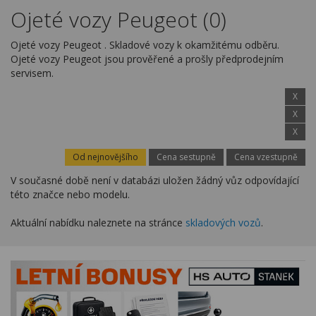
Kariéra
Ojeté vozy Peugeot (0)
Kontakty
Ojeté vozy Peugeot . Skladové vozy k okamžitému odběru.
Ojeté vozy Peugeot jsou prověřené a prošly předprodejním
servisem.
X
X
X
Od nejnovějšího
Cena sestupně
Cena vzestupně
V současné době není v databázi uložen žádný vůz odpovídající
této značce nebo modelu.
Aktuální nabídku naleznete na stránce
skladových vozů
.