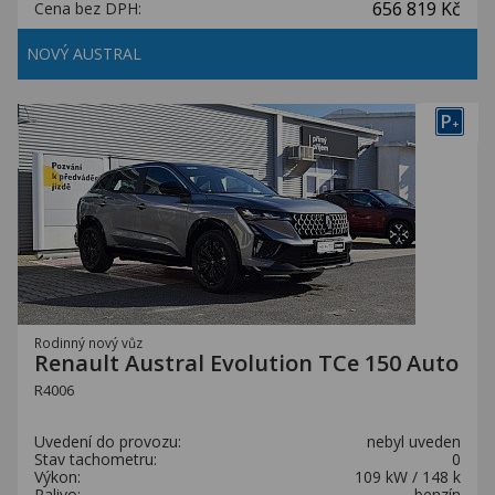
656 819 Kč
Cena bez DPH:
NOVÝ AUSTRAL
P
+
Rodinný nový vůz
Renault Austral Evolution TCe 150 Auto
R4006
Uvedení do provozu:
nebyl uveden
Stav tachometru:
0
Výkon:
109 kW / 148 k
Palivo:
benzín