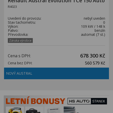
Renault Austral Evolution TCe 150 Auto
R4023
Uvedení do provozu:
nebyl uveden
Stav tachometru:
0
Výkon:
109 kW / 148 k
Palivo:
benzín
Převodovka:
automat (7 st.)
Záruka výrobce
678 300 Kč
Cena s DPH:
560 579 Kč
Cena bez DPH:
NOVÝ AUSTRAL