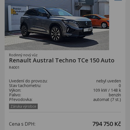
Rodinný nový vůz
Renault Austral Techno TCe 150 Auto
R4001
Uvedení do provozu:
nebyl uveden
Stav tachometru:
0
Výkon:
109 kW / 148 k
Palivo:
benzín
Převodovka:
automat (7 st.)
Záruka výrobce
794 750 Kč
Cena s DPH: