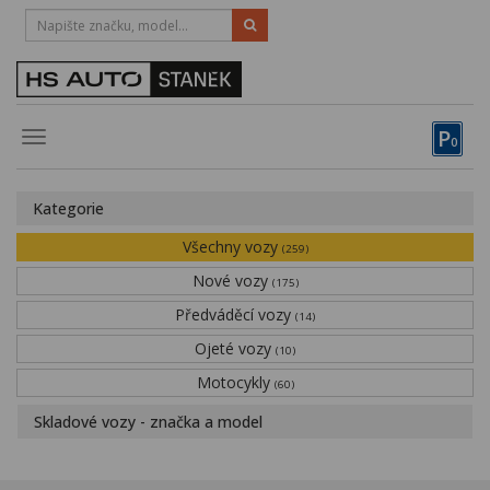
HOTLINE:
STRAKONICE
-
383 335 366
PÍSEK
-
381 670 607
P
Toggle
0
navigation
Vozy, motocykly, elektrokola
Kategorie
Půjčovna
Všechny vozy
(259)
Obytné vozy
Nové vozy
(175)
Předváděcí vozy
Servis
(14)
Ojeté vozy
(10)
Financování
Motocykly
(60)
Novinky
Skladové vozy - značka a model
Záruka