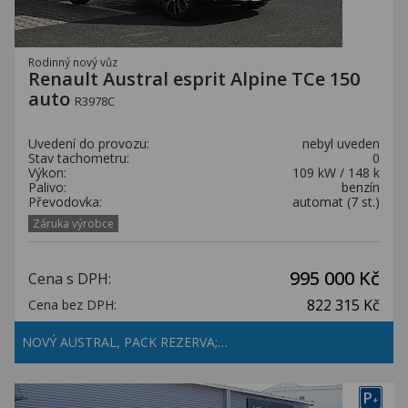
Rodinný nový vůz
Renault Austral esprit Alpine TCe 150
auto
R3978C
Uvedení do provozu:
nebyl uveden
Stav tachometru:
0
Výkon:
109 kW / 148 k
Palivo:
benzín
Převodovka:
automat (7 st.)
Záruka výrobce
995 000 Kč
Cena s DPH:
822 315 Kč
Cena bez DPH:
NOVÝ AUSTRAL, PACK REZERVA;…
P
+