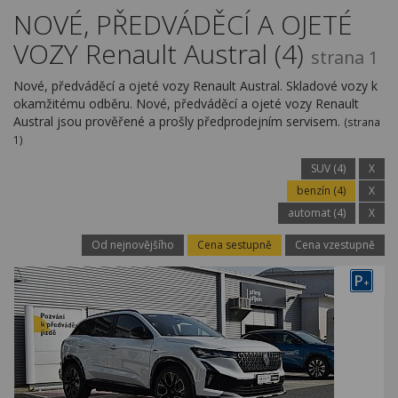
Kariéra
NOVÉ, PŘEDVÁDĚCÍ A OJETÉ
VOZY Renault Austral (4)
Kontakty
strana 1
Nové, předváděcí a ojeté vozy Renault Austral. Skladové vozy k
okamžitému odběru. Nové, předváděcí a ojeté vozy Renault
Austral jsou prověřené a prošly předprodejním servisem.
(strana
1)
SUV (4)
X
benzín (4)
X
automat (4)
X
Od nejnovějšího
Cena sestupně
Cena vzestupně
P
+