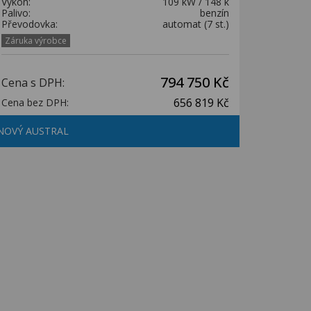
Výkon:
109 kW / 148 k
Palivo:
benzín
Převodovka:
automat (7 st.)
Záruka výrobce
794 750 Kč
Cena s DPH:
656 819 Kč
Cena bez DPH:
NOVÝ AUSTRAL