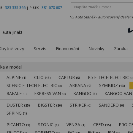
383 335 366
381 670 607
E
-
|
PÍSEK
-
HS Auto Staněk - autorizovaný dealer 
 auta jinak!
Obytné vozy
Servis
Financování
Novinky
Záruka
čka a model
ALPINE
CLIO
CAPTUR
R5 E-TECH ELECTRIC
(1)
(13)
(5)
(0
SCENIC E-TECH ELECTRIC
ARKANA
SYMBIOZ
(0)
(9)
(13)
RAFALE
EXPRESS VAN
KANGOO
KANGOO VA
(0)
(0)
(1)
DUSTER
BIGSTER
STRIKER
SANDERO
(25)
(26)
(0)
(6)
SPRING
(1)
PICANTO
STONIC
VENGA
CEED
PRO C
(1)
(1)
(1)
(15)
SELTOS
SORENTO
EV2
EV3
EV4
E