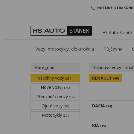
HOTLINE:
STRAKONIC
HS Auto Staněk -
Vozy, motocykly, elektrokola
Půjčovna
Kategorie
Skladové vozy - zna
Všechny vozy
RENAULT
(259)
(60)
Nové vozy
(175)
Předváděcí vozy
(14)
Ojeté vozy
DACIA
(10)
(84)
Motocykly
(60)
KIA
(49)