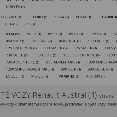
(2)
(0)
(2)
(1)
(0)
NIRO EV
(1)
TOUAREG
FORD
KUGA
PUMA
HYUNDA
(1)
(2)
(1)
(1)
CLA
GLS
(1)
(1)
KTM
50 SX
65 SX
85 SX
125 SX
1
(55)
(1)
(2)
(1)
(1)
450 SMR
450 SX-F
450 EXC-F
500 EXC-F
(1)
(1)
(1)
(2)
125 ENDURO R
690 SMC R
125 SMC R
890 S
(1)
(1)
(2)
790 DUKE
990 DUKE
1390 SUPER DUKE
1290
(2)
(2)
(5)
790 ADVENTURE
890 ADVENTURE
1390 SUPER AD
(2)
(2)
1290 SUPER ADVENTURE
990 RC R
990 DUKE R
(4)
(2)
(1)
EC 350F
MC-E 5
YAMAHA
XJR1300
(2)
(1)
(1)
(1)
É VOZY Renault Austral (4)
strana 
dové vozy k okamžitému odběru. Nové, předváděcí a ojeté vozy Renaul