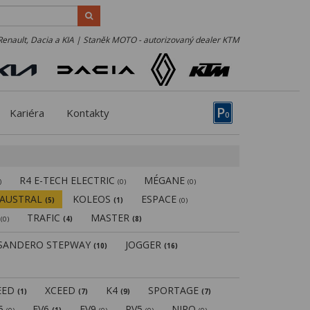
Renault, Dacia a KIA | Staněk MOTO - autorizovaný dealer KTM
P
Kariéra
Kontakty
0
R4 E-TECH ELECTRIC
MÉGANE
)
(0)
(0)
AUSTRAL
KOLEOS
ESPACE
(5)
(1)
(0)
N
TRAFIC
MASTER
(0)
(4)
(8)
SANDERO STEPWAY
JOGGER
(10)
(16)
EED
XCEED
K4
SPORTAGE
(1)
(7)
(9)
(7)
V5
EV6
EV9
PV5
NIRO