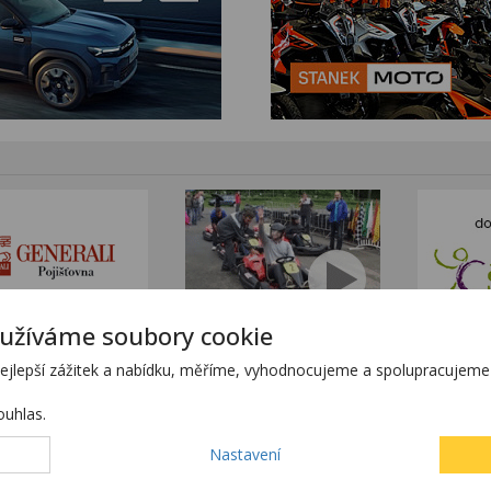
užíváme soubory cookie
tním sortimentem KTM
www.stanekmoto.cz
lepší zážitek a nabídku, měříme, vyhodnocujeme a spolupracujeme s
tránkách
www.predvadeci-vozy.cz
h stránkách
www.4x4-suv.cz
uhlas.
ící z chyby zadání.
Nastavení