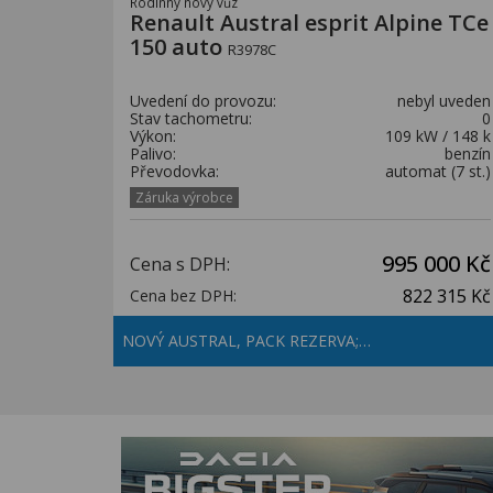
Rodinný nový vůz
Renault Austral esprit Alpine TCe
150 auto
R3978C
Uvedení do provozu:
nebyl uveden
Stav tachometru:
0
Výkon:
109 kW / 148 k
Palivo:
benzín
Převodovka:
automat (7 st.)
Záruka výrobce
995 000 Kč
Cena s DPH:
822 315 Kč
Cena bez DPH:
NOVÝ AUSTRAL, PACK REZERVA;…