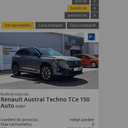
SUV (4)
X
benzín (4)
X
automat (4)
X
Od nejnovějšího
Cena sestupně
Cena vzestupně
P
+
Rodinný nový vůz
Renault Austral Techno TCe 150
Auto
R4001
Uvedení do provozu:
nebyl uveden
Stav tachometru:
0