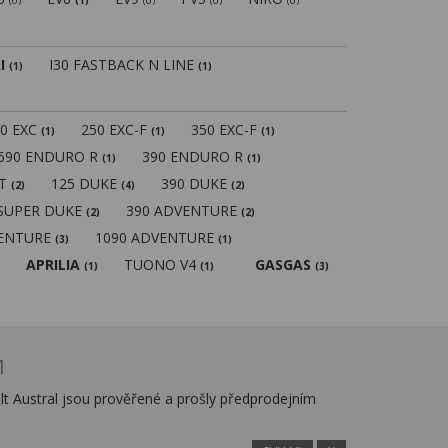
(0)
(1)
(0)
(0)
(0)
I
I30 FASTBACK N LINE
(1)
(1)
50 EXC
250 EXC-F
350 EXC-F
(1)
(1)
(1)
690 ENDURO R
390 ENDURO R
(1)
(1)
MT
125 DUKE
390 DUKE
(2)
(4)
(2)
 SUPER DUKE
390 ADVENTURE
(2)
(2)
VENTURE
1090 ADVENTURE
(3)
(1)
APRILIA
TUONO V4
GASGAS
(1)
(1)
(3)
1
t Austral jsou prověřené a prošly předprodejním