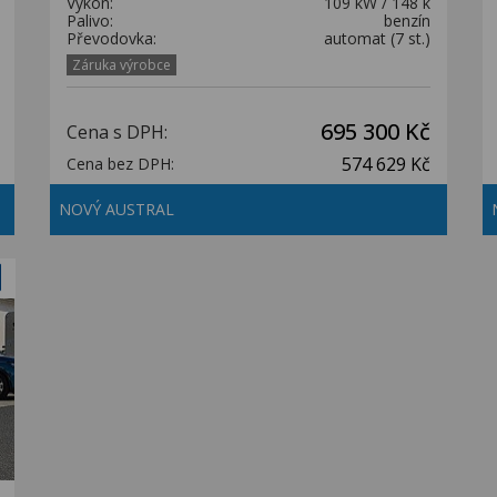
Výkon:
109 kW / 148 k
Palivo:
benzín
Převodovka:
automat (7 st.)
Záruka výrobce
695 300 Kč
Cena s DPH:
574 629 Kč
Cena bez DPH:
NOVÝ AUSTRAL