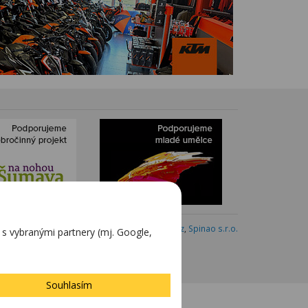
Webdesign:
Blovský.cz
,
Spinao s.r.o.
 vybranými partnery (mj. Google,
Souhlasím