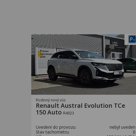
P
+
Rodinný nový vůz
Renault Austral Evolution TCe
150 Auto
R4023
Uvedení do provozu:
nebyl uveden
Stav tachometru:
0