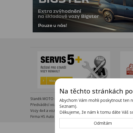
Na těchto stránkách po
Staněk MOTO - autorizovaný dealer KTM - e-shop s komple
Abychom Vám mohli poskytnout ten nej
Předváděcí vozy - kompletní nabídka na specializovaných s
Seznam).
Vozy 4x4 a vozy SUV - kompletní nabídka na specializovanýc
Děkujeme, že nám k tomu dáte Váš so
Firma HS Auto Staněk s.r.o. si vyhrazuje právo změny vyplývaj
Odmítám