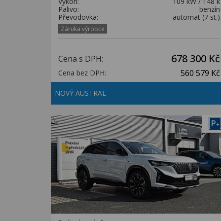
Výkon:
109 kW / 148 k
Palivo:
benzín
Převodovka:
automat (7 st.)
Záruka výrobce
678 300 Kč
Cena s DPH:
560 579 Kč
Cena bez DPH:
NOVÝ AUSTRAL
P
+