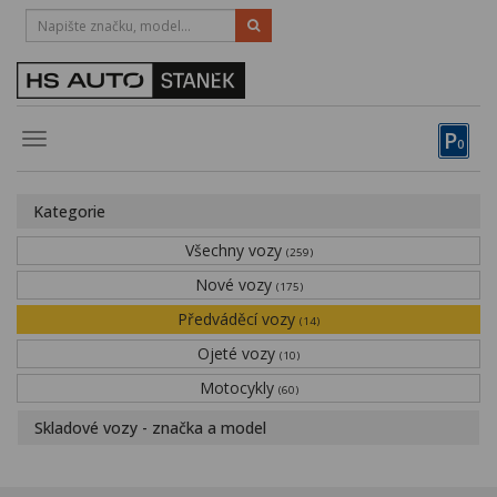
HOTLINE:
STRAKONICE
-
383 335 366
PÍSEK
-
381 670 607
P
Toggle
0
navigation
Vozy, motocykly, elektrokola
Kategorie
Půjčovna
Všechny vozy
(259)
Obytné vozy
Nové vozy
(175)
Předváděcí vozy
Servis
(14)
Ojeté vozy
(10)
Financování
Motocykly
(60)
Novinky
Skladové vozy - značka a model
Záruka