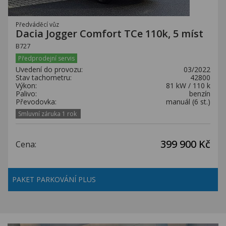
Předváděcí vůz
Dacia Jogger Comfort TCe 110k, 5 míst
B727
Předprodejní servis
Uvedení do provozu:
03/2022
Stav tachometru:
42800
Výkon:
81 kW / 110 k
Palivo:
benzín
Převodovka:
manuál (6 st.)
Smluvní záruka 1 rok
399 900 Kč
Cena:
PAKET PARKOVÁNÍ PLUS