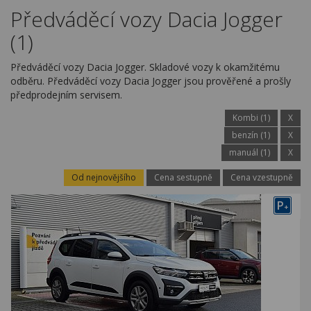
Kariéra
Předváděcí vozy Dacia Jogger
(1)
Kontakty
Předváděcí vozy Dacia Jogger. Skladové vozy k okamžitému
odběru. Předváděcí vozy Dacia Jogger jsou prověřené a prošly
předprodejním servisem.
Kombi (1)
X
benzín (1)
X
manuál (1)
X
Od nejnovějšího
Cena sestupně
Cena vzestupně
P
+