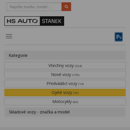
HOTLINE:
STRAKONICE
-
383 335 366
PÍSEK
-
381 670 607
P
Toggle
0
navigation
Vozy, motocykly, elektrokola
Kategorie
Půjčovna
Všechny vozy
(254)
Obytné vozy
Nové vozy
(170)
Předváděcí vozy
Servis
(14)
Ojeté vozy
(10)
Financování
Motocykly
(60)
Novinky
Skladové vozy - značka a model
Záruka