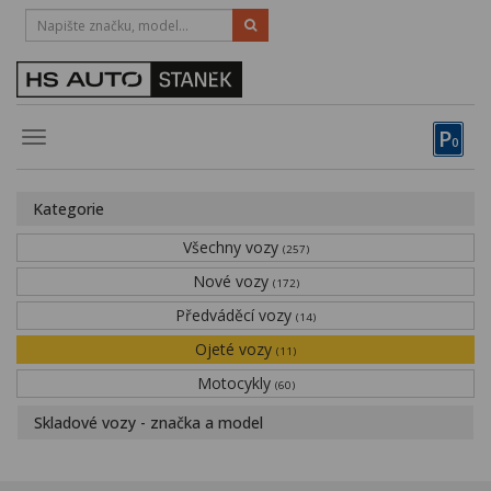
HOTLINE:
STRAKONICE
-
383 335 366
PÍSEK
-
381 670 607
P
Toggle
0
navigation
Vozy, motocykly, elektrokola
Kategorie
Půjčovna
Všechny vozy
(257)
Obytné vozy
Nové vozy
(172)
Předváděcí vozy
Servis
(14)
Ojeté vozy
(11)
Financování
Motocykly
(60)
Novinky
Skladové vozy - značka a model
Záruka