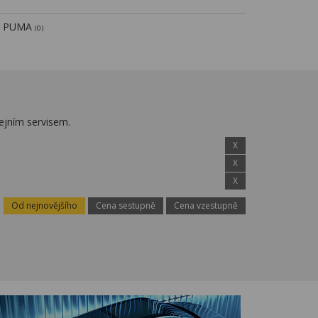
PUMA
(0)
ejním servisem.
X
X
X
Od nejnovějšího
Cena sestupně
Cena vzestupně