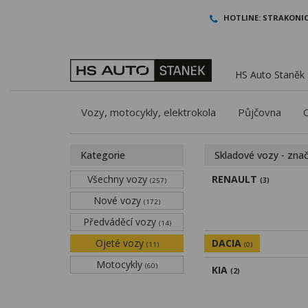
HOTLINE:
STRAKONIC
HS Auto Staněk -
Vozy, motocykly, elektrokola
Půjčovna
Kategorie
Skladové vozy - zna
Všechny vozy
RENAULT
(257)
(3)
Nové vozy
(172)
Předváděcí vozy
(14)
Ojeté vozy
DACIA
(11)
(0)
Motocykly
(60)
KIA
(2)