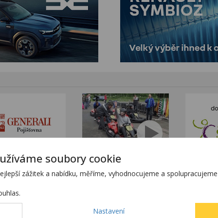
užíváme soubory cookie
tním sortimentem KTM
www.stanekmoto.cz
lepší zážitek a nabídku, měříme, vyhodnocujeme a spolupracujeme s
tránkách
www.predvadeci-vozy.cz
h stránkách
www.4x4-suv.cz
uhlas.
ící z chyby zadání.
Nastavení