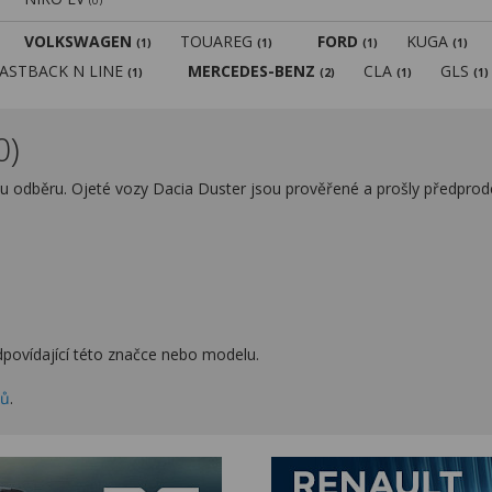
(0)
VOLKSWAGEN
TOUAREG
FORD
KUGA
(1)
(1)
(1)
(1)
FASTBACK N LINE
MERCEDES-BENZ
CLA
GLS
(1)
(2)
(1)
(1)
0)
u odběru. Ojeté vozy Dacia Duster jsou prověřené a prošly předprod
povídající této značce nebo modelu.
zů
.