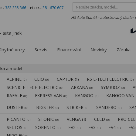
383 335 366
381 670 607
E
-
|
PÍSEK
-
HS Auto Staněk - autorizovaný dealer 
 auta jinak!
Obytné vozy
Servis
Financování
Novinky
Záruka
čka a model
ALPINE
CLIO
CAPTUR
R5 E-TECH ELECTRIC
(0)
(0)
(1)
(0)
SCENIC E-TECH ELECTRIC
ARKANA
SYMBIOZ
A
(0)
(0)
(0)
RAFALE
EXPRESS VAN
KANGOO
KANGOO VAN
(0)
(0)
(0)
DUSTER
BIGSTER
STRIKER
SANDERO
SA
(0)
(0)
(0)
(0)
PICANTO
STONIC
VENGA
CEED
PRO CE
(0)
(0)
(1)
(0)
SELTOS
SORENTO
EV2
EV3
EV4
EV
(0)
(0)
(0)
(0)
(0)
NIRO EV