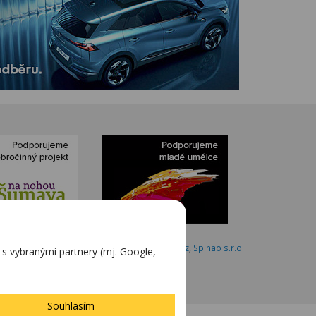
Webdesign:
Blovský.cz
,
Spinao s.r.o.
 vybranými partnery (mj. Google,
Souhlasím