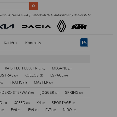
Renault, Dacia a KIA | Staněk MOTO - autorizovaný dealer KTM
P
Kariéra
Kontakty
0
R4 E-TECH ELECTRIC
MÉGANE
(0)
(0)
USTRAL
KOLEOS
ESPACE
(0)
(1)
(0)
TRAFIC
MASTER
(0)
(1)
(0)
NDERO STEPWAY
JOGGER
SPRING
(0)
(0)
(0)
ED
XCEED
K4
SPORTAGE
(1)
(0)
(0)
(0)
5
EV6
EV9
PV5
NIRO
(0)
(0)
(0)
(0)
(0)