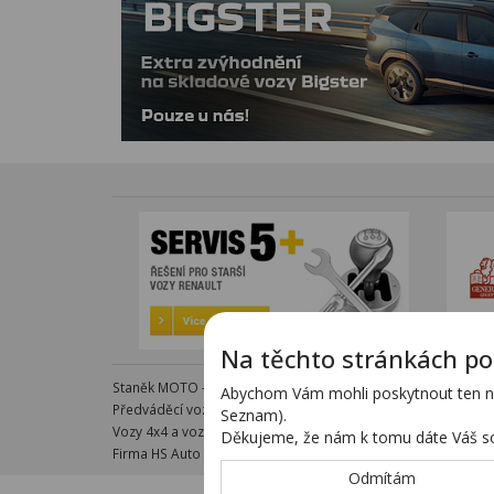
Na těchto stránkách po
Staněk MOTO - autorizovaný dealer KTM - e-shop s komple
Abychom Vám mohli poskytnout ten nej
Předváděcí vozy - kompletní nabídka na specializovaných s
Seznam).
Vozy 4x4 a vozy SUV - kompletní nabídka na specializovanýc
Děkujeme, že nám k tomu dáte Váš so
Firma HS Auto Staněk s.r.o. si vyhrazuje právo změny vyplývaj
Odmítám