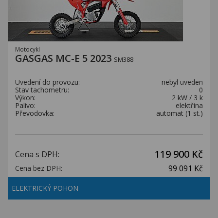
Motocykl
GASGAS MC-E 5 2023
SM388
Uvedení do provozu:
nebyl uveden
Stav tachometru:
0
Výkon:
2 kW / 3 k
Palivo:
elektřina
Převodovka:
automat (1 st.)
119 900 Kč
Cena s DPH:
99 091 Kč
Cena bez DPH:
ELEKTRICKÝ POHON