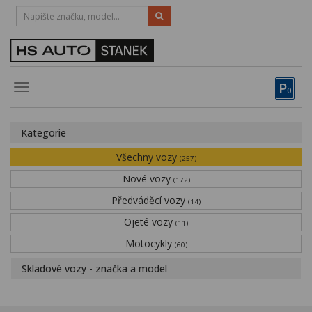
HOTLINE:
STRAKONICE
-
383 335 366
PÍSEK
-
381 670 607
P
Toggle
0
navigation
Vozy, motocykly, elektrokola
Kategorie
Půjčovna
Všechny vozy
(257)
Obytné vozy
Nové vozy
(172)
Předváděcí vozy
Servis
(14)
Ojeté vozy
(11)
Financování
Motocykly
(60)
Novinky
Skladové vozy - značka a model
Záruka