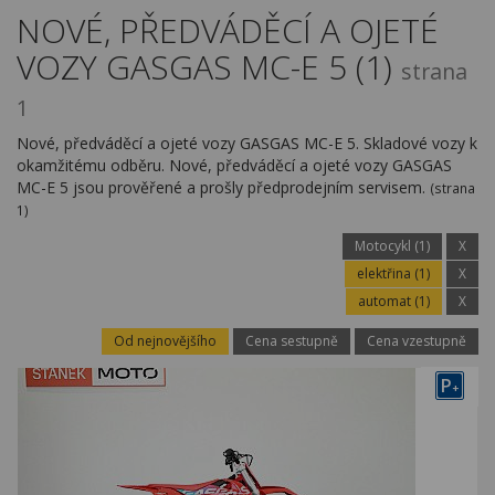
Kariéra
NOVÉ, PŘEDVÁDĚCÍ A OJETÉ
VOZY GASGAS MC-E 5 (1)
Kontakty
strana
1
Nové, předváděcí a ojeté vozy GASGAS MC-E 5. Skladové vozy k
okamžitému odběru. Nové, předváděcí a ojeté vozy GASGAS
MC-E 5 jsou prověřené a prošly předprodejním servisem.
(strana
1)
Motocykl (1)
X
elektřina (1)
X
automat (1)
X
Od nejnovějšího
Cena sestupně
Cena vzestupně
P
+