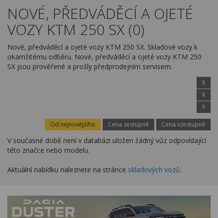
Kariéra
NOVÉ, PŘEDVÁDĚCÍ A OJETÉ
VOZY KTM 250 SX (0)
Kontakty
Nové, předváděcí a ojeté vozy KTM 250 SX. Skladové vozy k
okamžitému odběru. Nové, předváděcí a ojeté vozy KTM 250
SX jsou prověřené a prošly předprodejním servisem.
X
X
X
Od nejnovějšího
Cena sestupně
Cena vzestupně
V současné době není v databázi uložen žádný vůz odpovídající
této značce nebo modelu.
Aktuální nabídku naleznete na stránce
skladových vozů
.