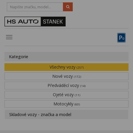
HOTLINE:
STRAKONICE
-
383 335 366
PÍSEK
-
381 670 607
P
Toggle
0
navigation
Vozy, motocykly, elektrokola
Kategorie
Půjčovna
Všechny vozy
(257)
Obytné vozy
Nové vozy
(172)
Předváděcí vozy
Servis
(14)
Ojeté vozy
(11)
Financování
Motocykly
(60)
Novinky
Skladové vozy - značka a model
Záruka