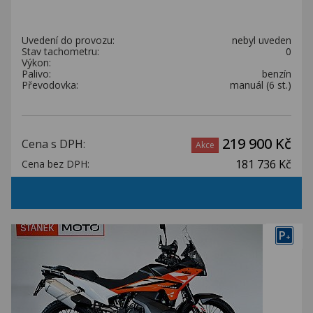
Uvedení do provozu:
nebyl uveden
Stav tachometru:
0
Výkon:
Palivo:
benzín
Převodovka:
manuál (6 st.)
219 900 Kč
Cena s DPH:
Akce
181 736 Kč
Cena bez DPH:
P
+