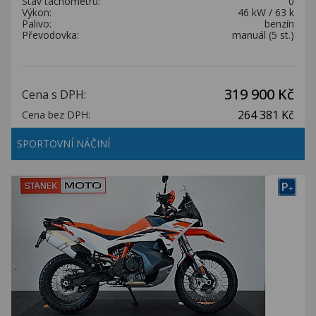
Stav tachometru:
0
Výkon:
46 kW / 63 k
Palivo:
benzín
Převodovka:
manuál (5 st.)
319 900 Kč
Cena s DPH:
264 381 Kč
Cena bez DPH:
SPORTOVNÍ NÁČINÍ
P
+