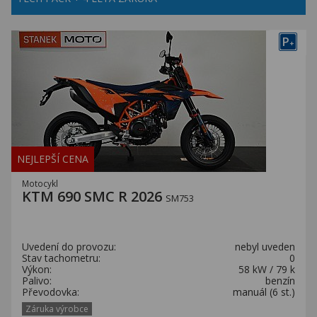
P
+
NEJLEPŠÍ CENA
Motocykl
KTM 690 SMC R 2026
SM753
Uvedení do provozu:
nebyl uveden
Stav tachometru:
0
Výkon:
58 kW / 79 k
Palivo:
benzín
Převodovka:
manuál (6 st.)
Záruka výrobce