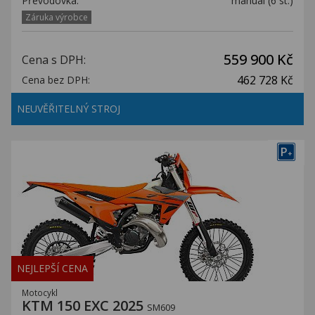
Převodovka:
manuál (6 st.)
Záruka výrobce
559 900 Kč
Cena s DPH:
462 728 Kč
Cena bez DPH:
NEUVĚŘITELNÝ STROJ
P
+
NEJLEPŠÍ CENA
Motocykl
KTM 150 EXC 2025
SM609