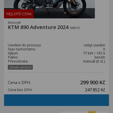
NEJLEPŠÍ CENA
Motocykl
KTM 890 Adventure 2024
SM513
Uvedení do provozu:
nebyl uveden
Stav tachometru:
0
Výkon:
77 kW / 105 k
Palivo:
benzín
Převodovka:
manuál (6 st.)
Záruka výrobce
299 900 Kč
Cena s DPH:
247 852 Kč
Cena bez DPH: