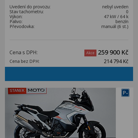
Uvedení do provozu:
nebyl uveden
Stav tachometru:
0
Výkon:
47 kW / 64 k
Palivo:
benzín
Převodovka:
manuál (6 st.)
259 900 Kč
Cena s DPH:
Akce
214 794 Kč
Cena bez DPH:
P
+