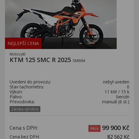
NEJLEPŠÍ CENA
Motocykl
KTM 125 SMC R 2025
SM694
Uvedení do provozu:
nebyl uveden
Stav tachometru:
0
Výkon:
11 kW / 15 k
Palivo:
benzín
Převodovka:
manuál (6 st.)
Záruka výrobce
99 900 Kč
Cena s DPH:
Akce
82 562 Kč
Cena bez DPH: