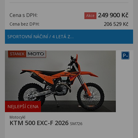
249 900 Kč
Cena s DPH:
Akce
206 529 Kč
Cena bez DPH:
SPORTOVNÍ NÁČINÍ / 4 LETÁ Z…
P
+
NEJLEPŠÍ CENA
Motocykl
KTM 500 EXC-F 2026
SM726