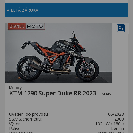
4 LETÁ ZÁRUKA
P
+
Motocykl
KTM 1290 Super Duke RR 2023
CLM345
Uvedení do provozu:
06/2023
Stav tachometru:
2900
Výkon:
132 kW / 180 k
Palivo:
benzín