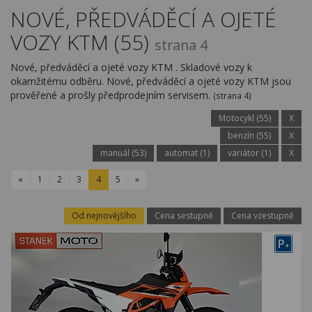
Kariéra
NOVÉ, PŘEDVÁDĚCÍ A OJETÉ
VOZY KTM (55)
Kontakty
strana 4
Nové, předváděcí a ojeté vozy KTM . Skladové vozy k
okamžitému odběru. Nové, předváděcí a ojeté vozy KTM jsou
prověřené a prošly předprodejním servisem.
(strana 4)
Motocykl (55)
X
benzín (55)
X
manuál (53)
automat (1)
variátor (1)
X
«
1
2
3
4
5
»
Od nejnovějšího
Cena sestupně
Cena vzestupně
P
+