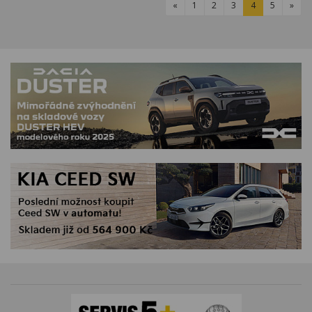
«
1
2
3
4
5
»