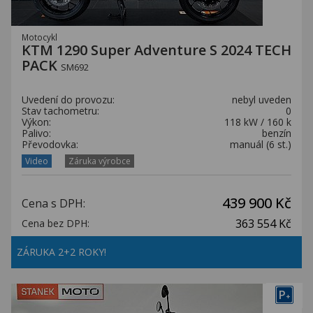
Motocykl
KTM 1290 Super Adventure S 2024 TECH
PACK
SM692
Uvedení do provozu:
nebyl uveden
Stav tachometru:
0
Výkon:
118 kW / 160 k
Palivo:
benzín
Převodovka:
manuál (6 st.)
Video
Záruka výrobce
439 900 Kč
Cena s DPH:
363 554 Kč
Cena bez DPH:
ZÁRUKA 2+2 ROKY!
P
+