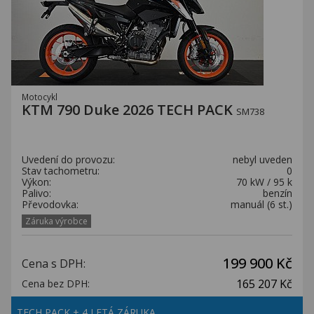
Motocykl
KTM 790 Duke 2026 TECH PACK
SM738
Uvedení do provozu:
nebyl uveden
Stav tachometru:
0
Výkon:
70 kW / 95 k
Palivo:
benzín
Převodovka:
manuál (6 st.)
Záruka výrobce
199 900 Kč
Cena s DPH:
165 207 Kč
Cena bez DPH:
TECH PACK + 4 LETÁ ZÁRUKA