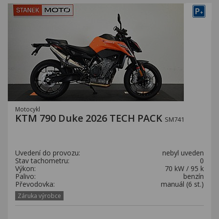
P
+
Motocykl
KTM 790 Duke 2026 TECH PACK
SM741
Uvedení do provozu:
nebyl uveden
Stav tachometru:
0
Výkon:
70 kW / 95 k
Palivo:
benzín
Převodovka:
manuál (6 st.)
Záruka výrobce