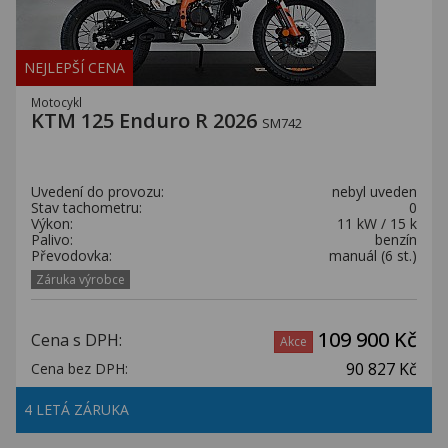
NEJLEPŠÍ CENA
Motocykl
KTM 125 Enduro R 2026
SM742
Uvedení do provozu:
nebyl uveden
Stav tachometru:
0
Výkon:
11 kW / 15 k
Palivo:
benzín
Převodovka:
manuál (6 st.)
Záruka výrobce
109 900 Kč
Cena s DPH:
Akce
90 827 Kč
Cena bez DPH:
4 LETÁ ZÁRUKA