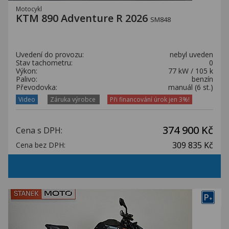
Motocykl
KTM 890 Adventure R 2026
SM848
Uvedení do provozu:
nebyl uveden
Stav tachometru:
0
Výkon:
77 kW / 105 k
Palivo:
benzín
Převodovka:
manuál (6 st.)
Video
Záruka výrobce
Při financování úrok jen 3%!
374 900 Kč
Cena s DPH:
309 835 Kč
Cena bez DPH:
P
+