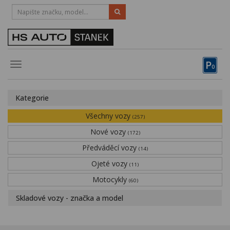
HOTLINE:
STRAKONICE
-
383 335 366
PÍSEK
-
381 670 607
P
Toggle
0
navigation
Vozy, motocykly, elektrokola
Kategorie
Půjčovna
Všechny vozy
(257)
Obytné vozy
Nové vozy
(172)
Předváděcí vozy
Servis
(14)
Ojeté vozy
(11)
Financování
Motocykly
(60)
Novinky
Skladové vozy - značka a model
Záruka