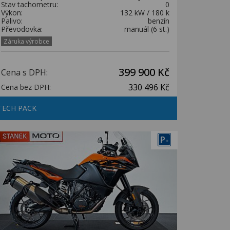
Stav tachometru:
0
Výkon:
132 kW / 180 k
Palivo:
benzín
Převodovka:
manuál (6 st.)
Záruka výrobce
399 900 Kč
Cena s DPH:
330 496 Kč
Cena bez DPH:
TECH PACK
P
+