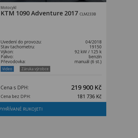
Motocykl
KTM 1090 Adventure 2017
CLM233B
Uvedení do provozu:
04/2018
Stav tachometru:
19150
Výkon:
92 kW / 125 k
Palivo:
benzín
Převodovka:
manuál (6 st.)
Video
Záruka výrobce
219 900 Kč
Cena s DPH:
181 736 Kč
Cena bez DPH:
VYHŘÍVANÉ RUKOJETI