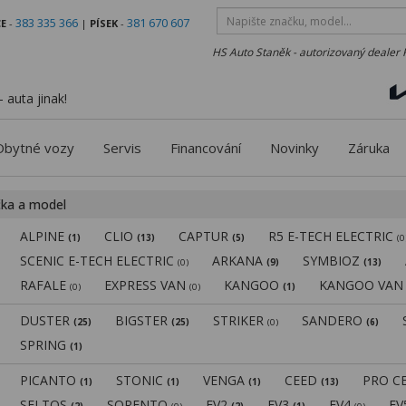
383 335 366
381 670 607
E
-
|
PÍSEK
-
HS Auto Staněk - autorizovaný dealer 
 auta jinak!
Obytné vozy
Servis
Financování
Novinky
Záruka
čka a model
ALPINE
CLIO
CAPTUR
R5 E-TECH ELECTRIC
(1)
(13)
(5)
(0
SCENIC E-TECH ELECTRIC
ARKANA
SYMBIOZ
(0)
(9)
(13)
RAFALE
EXPRESS VAN
KANGOO
KANGOO VA
(0)
(0)
(1)
DUSTER
BIGSTER
STRIKER
SANDERO
(25)
(25)
(0)
(6)
SPRING
(1)
PICANTO
STONIC
VENGA
CEED
PRO C
(1)
(1)
(1)
(13)
SELTOS
SORENTO
EV2
EV3
EV4
E