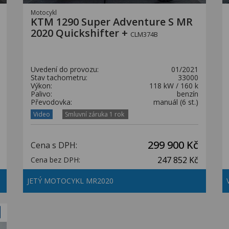
Motocykl
KTM 1290 Super Adventure S MR
2020 Quickshifter +
CLM374B
Uvedení do provozu:
01/2021
Stav tachometru:
33000
Výkon:
118 kW / 160 k
Palivo:
benzín
Převodovka:
manuál (6 st.)
Video
Smluvní záruka 1 rok
299 900 Kč
Cena s DPH:
247 852 Kč
Cena bez DPH:
JETÝ MOTOCYKL MR2020