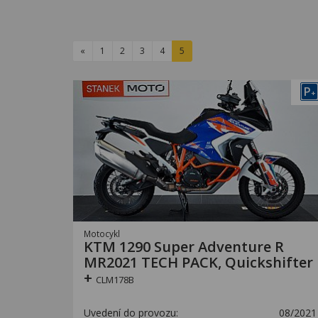
«
1
2
3
4
5
P
+
Motocykl
KTM 1290 Super Adventure R
MR2021 TECH PACK, Quickshifter
+
CLM178B
Uvedení do provozu:
08/2021