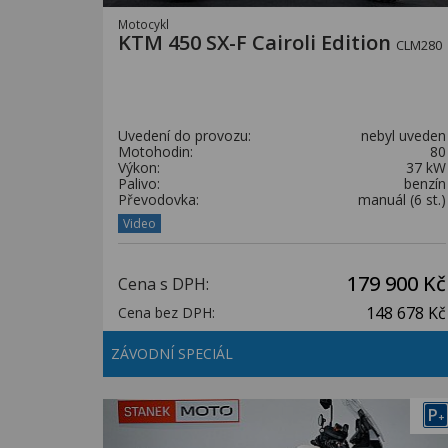
Motocykl
KTM 450 SX-F Cairoli Edition
CLM280
Uvedení do provozu:
nebyl uveden
Motohodin:
80
Výkon:
37 kW
Palivo:
benzín
Převodovka:
manuál (6 st.)
Video
179 900 Kč
Cena s DPH:
148 678 Kč
Cena bez DPH:
ZÁVODNÍ SPECIÁL
P
+