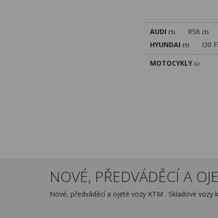
AUDI
RS6
(1)
(1)
HYUNDAI
I30 
(1)
MOTOCYKLY
60
NOVÉ, PŘEDVÁDĚCÍ A OJE
Nové, předváděcí a ojeté vozy KTM . Skladové vozy 