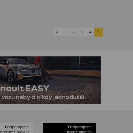
«
1
2
3
4
5