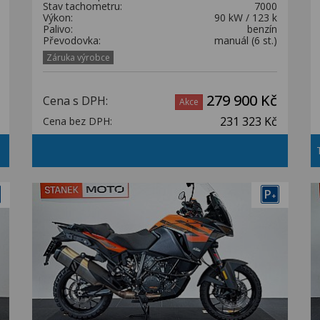
Stav tachometru:
7000
Výkon:
90 kW / 123 k
Palivo:
benzín
Převodovka:
manuál (6 st.)
Záruka výrobce
279 900 Kč
Cena s DPH:
Akce
231 323 Kč
Cena bez DPH:
P
+