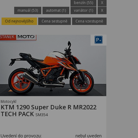
benzín (55)
X
manuál (53)
automat (1)
variátor (1)
X
Od nejnovějšího
Cena sestupně
Cena vzestupně
P
+
Motocykl
KTM 1290 Super Duke R MR2022
TECH PACK
SM354
Uvedení do provozu:
nebyl uveden