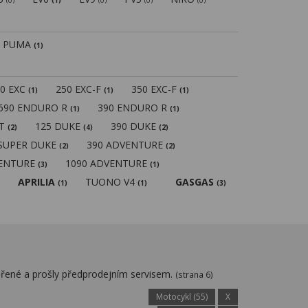
(0)
(1)
(0)
(0)
(0)
PUMA
(1)
50 EXC
250 EXC-F
350 EXC-F
(1)
(1)
(1)
690 ENDURO R
390 ENDURO R
(1)
(1)
MT
125 DUKE
390 DUKE
(2)
(4)
(2)
 SUPER DUKE
390 ADVENTURE
(2)
(2)
VENTURE
1090 ADVENTURE
(3)
(1)
APRILIA
TUONO V4
GASGAS
(1)
(1)
(3)
řené a prošly předprodejním servisem.
(strana 6)
Motocykl (55)
X