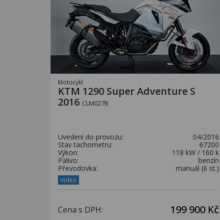
Motocykl
KTM 1290 Super Adventure S
2016
CLM027B
Uvedení do provozu:
04/2016
Stav tachometru:
67200
Výkon:
118 kW / 160 k
Palivo:
benzín
Převodovka:
manuál (6 st.)
Video
199 900 Kč
Cena s DPH: