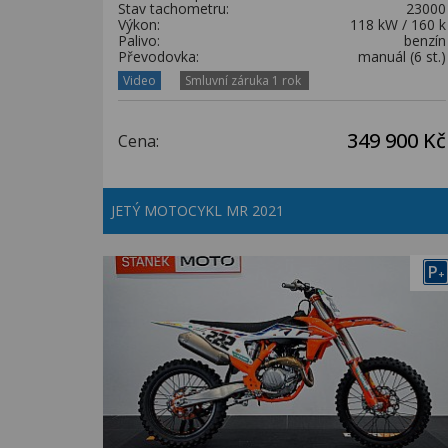
Stav tachometru:
23000
Výkon:
118 kW / 160 k
Palivo:
benzín
Převodovka:
manuál (6 st.)
Video
Smluvní záruka 1 rok
349 900 Kč
Cena:
JETÝ MOTOCYKL MR 2021
P
+