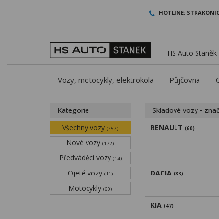
HOTLINE:
STRAKONIC
HS Auto Staněk -
Vozy, motocykly, elektrokola
Půjčovna
Kategorie
Skladové vozy - zna
Všechny vozy
RENAULT
(257)
(60)
Nové vozy
(172)
Předváděcí vozy
(14)
Ojeté vozy
DACIA
(11)
(83)
Motocykly
(60)
KIA
(47)