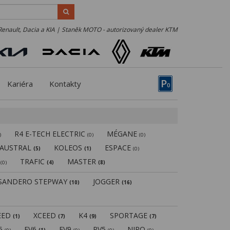
Renault, Dacia a KIA | Staněk MOTO - autorizovaný dealer KTM
P
Kariéra
Kontakty
0
R4 E-TECH ELECTRIC
MÉGANE
)
(0)
(0)
AUSTRAL
KOLEOS
ESPACE
(5)
(1)
(0)
N
TRAFIC
MASTER
(0)
(4)
(8)
SANDERO STEPWAY
JOGGER
(10)
(16)
EED
XCEED
K4
SPORTAGE
(1)
(7)
(9)
(7)
V5
EV6
EV9
PV5
NIRO