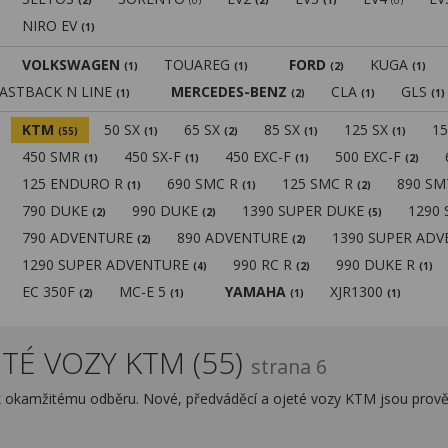
(2)
(0)
(2)
(1)
(0)
NIRO EV
(1)
VOLKSWAGEN
TOUAREG
FORD
KUGA
(1)
(1)
(2)
(1)
FASTBACK N LINE
MERCEDES-BENZ
CLA
GLS
(1)
(2)
(1)
(1)
KTM
50 SX
65 SX
85 SX
125 SX
1
(55)
(1)
(2)
(1)
(1)
450 SMR
450 SX-F
450 EXC-F
500 EXC-F
(1)
(1)
(1)
(2)
125 ENDURO R
690 SMC R
125 SMC R
890 S
(1)
(1)
(2)
790 DUKE
990 DUKE
1390 SUPER DUKE
1290
(2)
(2)
(5)
790 ADVENTURE
890 ADVENTURE
1390 SUPER AD
(2)
(2)
1290 SUPER ADVENTURE
990 RC R
990 DUKE R
(4)
(2)
(1)
EC 350F
MC-E 5
YAMAHA
XJR1300
(2)
(1)
(1)
(1)
TÉ VOZY KTM (55)
strana 6
k okamžitému odběru. Nové, předváděcí a ojeté vozy KTM jsou prově