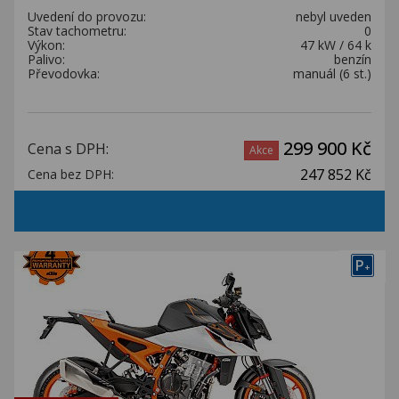
Uvedení do provozu:
nebyl uveden
Stav tachometru:
0
Výkon:
47 kW / 64 k
Palivo:
benzín
Převodovka:
manuál (6 st.)
299 900 Kč
Cena s DPH:
Akce
247 852 Kč
Cena bez DPH:
P
+