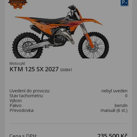
P
+
Motocykl
KTM 125 SX 2027
SM841
Uvedení do provozu:
nebyl uveden
Stav tachometru:
0
Výkon:
Palivo:
benzín
Převodovka:
manuál (6 st.)
235 500 Kč
Cena s DPH: