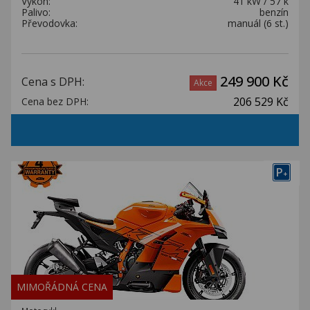
Výkon:
41 kW / 57 k
Palivo:
benzín
Převodovka:
manuál (6 st.)
249 900 Kč
Cena s DPH:
Akce
206 529 Kč
Cena bez DPH:
P
+
MIMOŘÁDNÁ CENA