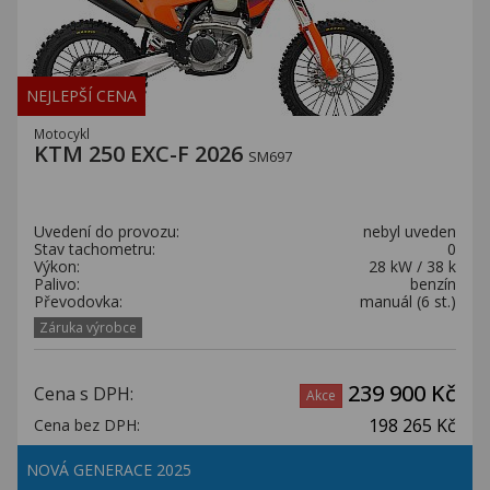
NEJLEPŠÍ CENA
Motocykl
KTM 250 EXC-F 2026
SM697
Uvedení do provozu:
nebyl uveden
Stav tachometru:
0
Výkon:
28 kW / 38 k
Palivo:
benzín
Převodovka:
manuál (6 st.)
Záruka výrobce
239 900 Kč
Cena s DPH:
Akce
198 265 Kč
Cena bez DPH:
NOVÁ GENERACE 2025