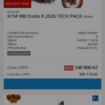
NEJLEPŠÍ CENA
Motocykl
KTM 990 Duke R 2026 TECH PACK
SM846
Uvedení do provozu:
nebyl uveden
Stav tachometru:
0
Výkon:
94 kW / 128 k
Palivo:
benzín
Převodovka:
manuál (6 st.)
Záruka výrobce
349 900 Kč
Cena s DPH:
Akce
289 174 Kč
Cena bez DPH:
P
+