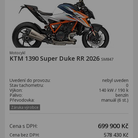
Motocykl
KTM 1390 Super Duke RR 2026
SM847
Uvedení do provozu:
nebyl uveden
Stav tachometru:
0
Výkon:
140 kW / 190 k
Palivo:
benzín
Převodovka:
manuál (6 st.)
Záruka výrobce
699 900 Kč
Cena s DPH:
578 430 Kč
Cena bez DPH: