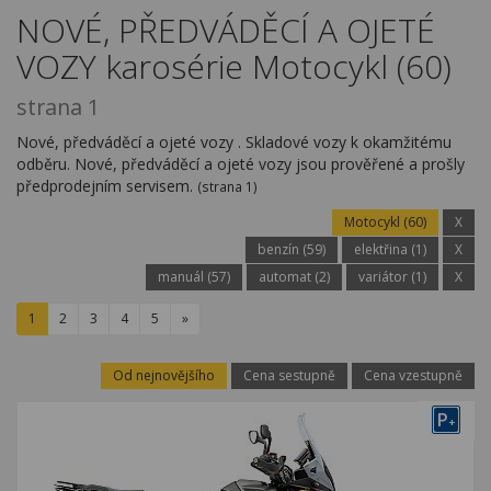
Kariéra
NOVÉ, PŘEDVÁDĚCÍ A OJETÉ
VOZY karosérie Motocykl (60)
Kontakty
strana 1
Nové, předváděcí a ojeté vozy . Skladové vozy k okamžitému
odběru. Nové, předváděcí a ojeté vozy jsou prověřené a prošly
předprodejním servisem.
(strana 1)
Motocykl (60)
X
benzín (59)
elektřina (1)
X
manuál (57)
automat (2)
variátor (1)
X
1
2
3
4
5
»
Od nejnovějšího
Cena sestupně
Cena vzestupně
P
+