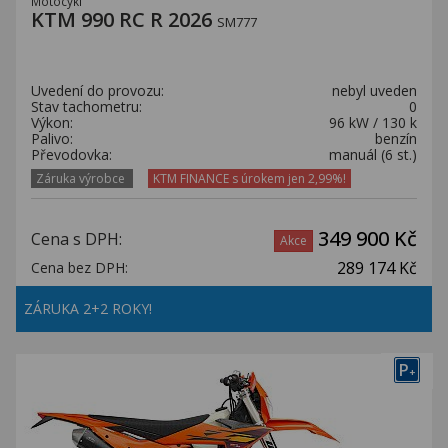
Motocykl
KTM 990 RC R 2026
SM777
Uvedení do provozu:
nebyl uveden
Stav tachometru:
0
Výkon:
96 kW / 130 k
Palivo:
benzín
Převodovka:
manuál (6 st.)
Záruka výrobce
KTM FINANCE s úrokem jen 2,99%!
349 900 Kč
Cena s DPH:
Akce
289 174 Kč
Cena bez DPH:
ZÁRUKA 2+2 ROKY!
P
+