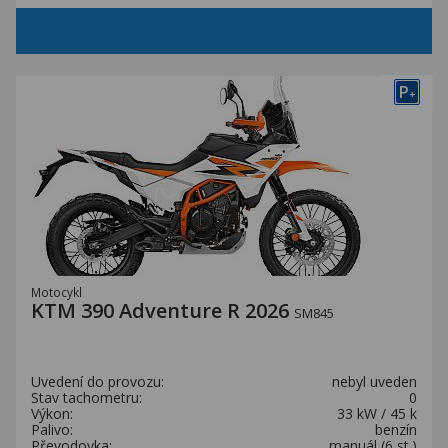
P
+
Motocykl
KTM 390 Adventure R 2026
SM845
Uvedení do provozu:
nebyl uveden
Stav tachometru:
0
Výkon:
33 kW / 45 k
Palivo:
benzín
Převodovka:
manuál (6 st.)