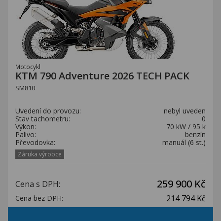
Motocykl
KTM 790 Adventure 2026 TECH PACK
SM810
Uvedení do provozu:
nebyl uveden
Stav tachometru:
0
Výkon:
70 kW / 95 k
Palivo:
benzín
Převodovka:
manuál (6 st.)
Záruka výrobce
259 900 Kč
Cena s DPH:
214 794 Kč
Cena bez DPH: