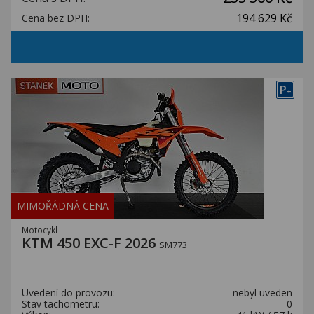
194 629 Kč
Cena bez DPH:
P
+
MIMOŘÁDNÁ CENA
Motocykl
KTM 450 EXC-F 2026
SM773
Uvedení do provozu:
nebyl uveden
Stav tachometru:
0