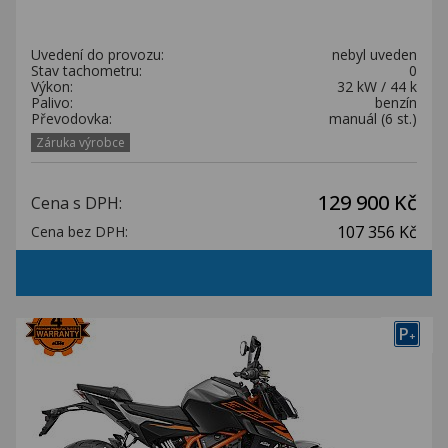
Uvedení do provozu:
nebyl uveden
Stav tachometru:
0
Výkon:
32 kW / 44 k
Palivo:
benzín
Převodovka:
manuál (6 st.)
Záruka výrobce
129 900 Kč
Cena s DPH:
107 356 Kč
Cena bez DPH:
P
+