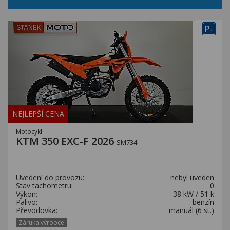
P
+
NEJLEPŠÍ CENA
Motocykl
KTM 350 EXC-F 2026
SM734
Uvedení do provozu:
nebyl uveden
Stav tachometru:
0
Výkon:
38 kW / 51 k
Palivo:
benzín
Převodovka:
manuál (6 st.)
Záruka výrobce