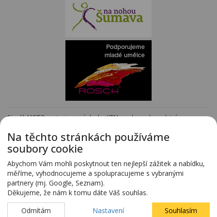
Staněk MOTO - autorizovaný dealer KTM - e-shop s kompletním
sortimentem KTM
www.stanekmoto.cz
Na těchto stránkách používáme
Předváděcí vozy - kompletní nabídka na specializovaných stránkách
soubory cookie
www.predvadeci-vozy.cz
Vozy 4x4 a vozy SUV - kompletní nabídka na specializovaných stránkách
Abychom Vám mohli poskytnout ten nejlepší zážitek a nabídku,
www.4x4-suv.cz
měříme, vyhodnocujeme a spolupracujeme s vybranými
Firma HS Auto Staněk s.r.o. si vyhrazuje právo změny vyplývající z chyby
partnery (mj. Google, Seznam).
zadání.
Děkujeme, že nám k tomu dáte Váš souhlas.
Webdesign:
Blovský.cz
,
Spinao s.r.o.
Odmítám
Nastavení
Souhlasím