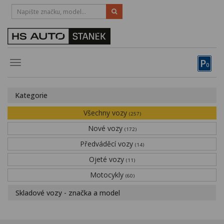
HOTLINE:
STRAKONICE
-
383 335 366
PÍSEK
-
381 670 607
P
Toggle
0
navigation
Vozy, motocykly, elektrokola
Kategorie
Půjčovna
Všechny vozy
(257)
Obytné vozy
Nové vozy
(172)
Předváděcí vozy
Servis
(14)
Ojeté vozy
(11)
Financování
Motocykly
(60)
Novinky
Skladové vozy - značka a model
Záruka