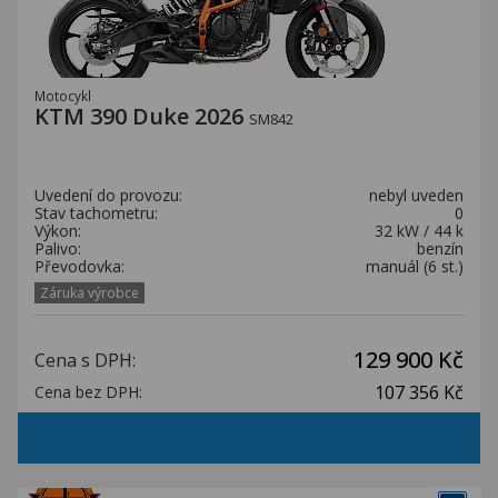
Motocykl
KTM 390 Duke 2026
SM842
Uvedení do provozu:
nebyl uveden
Stav tachometru:
0
Výkon:
32 kW / 44 k
Palivo:
benzín
Převodovka:
manuál (6 st.)
Záruka výrobce
129 900 Kč
Cena s DPH:
107 356 Kč
Cena bez DPH: