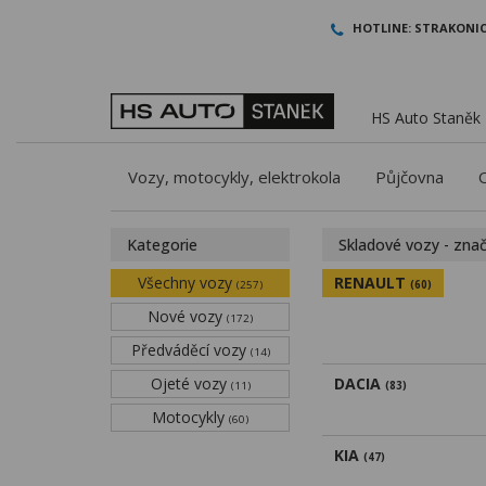
HOTLINE:
STRAKONIC
HS Auto Staněk -
Vozy, motocykly, elektrokola
Půjčovna
Kategorie
Skladové vozy - zna
Všechny vozy
RENAULT
(257)
(60)
Nové vozy
(172)
Předváděcí vozy
(14)
Ojeté vozy
DACIA
(11)
(83)
Motocykly
(60)
KIA
(47)