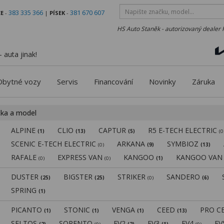
383 335 366
381 670 607
E
-
|
PÍSEK
-
HS Auto Staněk - autorizovaný dealer 
 auta jinak!
Obytné vozy
Servis
Financování
Novinky
Záruka
čka a model
ALPINE
CLIO
CAPTUR
R5 E-TECH ELECTRIC
(1)
(13)
(5)
(0
SCENIC E-TECH ELECTRIC
ARKANA
SYMBIOZ
(0)
(9)
(13)
RAFALE
EXPRESS VAN
KANGOO
KANGOO VA
(0)
(0)
(1)
DUSTER
BIGSTER
STRIKER
SANDERO
(25)
(25)
(0)
(6)
SPRING
(1)
PICANTO
STONIC
VENGA
CEED
PRO C
(1)
(1)
(1)
(13)
SELTOS
SORENTO
EV2
EV3
EV4
E