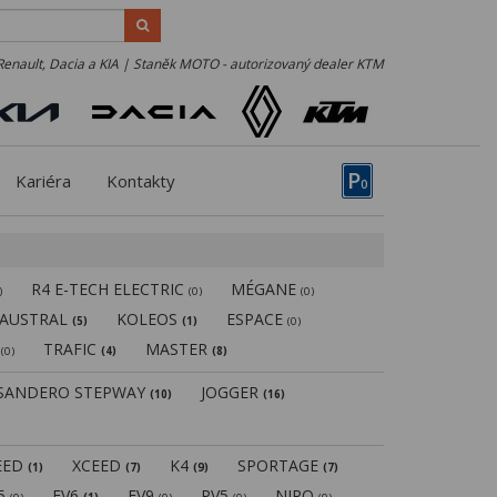
Renault, Dacia a KIA | Staněk MOTO - autorizovaný dealer KTM
P
Kariéra
Kontakty
0
R4 E-TECH ELECTRIC
MÉGANE
)
(0)
(0)
AUSTRAL
KOLEOS
ESPACE
(5)
(1)
(0)
N
TRAFIC
MASTER
(0)
(4)
(8)
SANDERO STEPWAY
JOGGER
(10)
(16)
EED
XCEED
K4
SPORTAGE
(1)
(7)
(9)
(7)
V5
EV6
EV9
PV5
NIRO