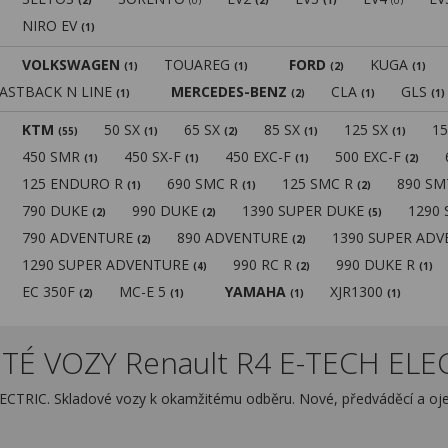
(2)
(0)
(2)
(1)
(0)
NIRO EV
(1)
VOLKSWAGEN
TOUAREG
FORD
KUGA
(1)
(1)
(2)
(1)
FASTBACK N LINE
MERCEDES-BENZ
CLA
GLS
(1)
(2)
(1)
(1)
KTM
50 SX
65 SX
85 SX
125 SX
1
(55)
(1)
(2)
(1)
(1)
450 SMR
450 SX-F
450 EXC-F
500 EXC-F
(1)
(1)
(1)
(2)
125 ENDURO R
690 SMC R
125 SMC R
890 S
(1)
(1)
(2)
790 DUKE
990 DUKE
1390 SUPER DUKE
1290
(2)
(2)
(5)
790 ADVENTURE
890 ADVENTURE
1390 SUPER AD
(2)
(2)
1290 SUPER ADVENTURE
990 RC R
990 DUKE R
(4)
(2)
(1)
EC 350F
MC-E 5
YAMAHA
XJR1300
(2)
(1)
(1)
(1)
TÉ VOZY Renault R4 E-TECH ELEC
LECTRIC. Skladové vozy k okamžitému odběru. Nové, předváděcí a oj