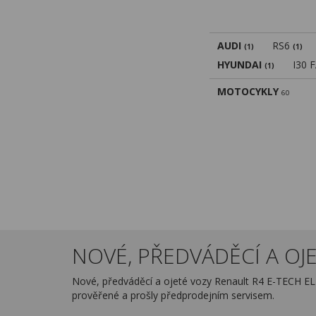
AUDI
RS6
(1)
(1)
HYUNDAI
I30 
(1)
MOTOCYKLY
60
NOVÉ, PŘEDVÁDĚCÍ A OJE
Nové, předváděcí a ojeté vozy Renault R4 E-TECH E
prověřené a prošly předprodejním servisem.