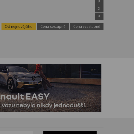
X
X
X
Od nejnovějšího
Cena sestupně
Cena vzestupně