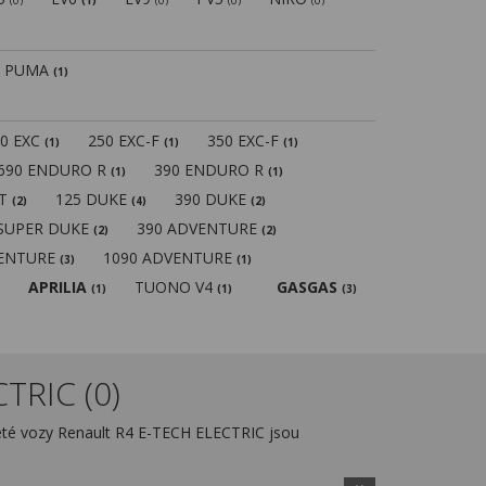
(0)
(1)
(0)
(0)
(0)
PUMA
(1)
50 EXC
250 EXC-F
350 EXC-F
(1)
(1)
(1)
690 ENDURO R
390 ENDURO R
(1)
(1)
MT
125 DUKE
390 DUKE
(2)
(4)
(2)
 SUPER DUKE
390 ADVENTURE
(2)
(2)
VENTURE
1090 ADVENTURE
(3)
(1)
APRILIA
TUONO V4
GASGAS
(1)
(1)
(3)
TRIC (0)
eté vozy Renault R4 E-TECH ELECTRIC jsou