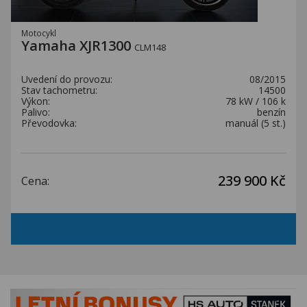
Motocykl
Yamaha XJR1300
CLM148
Uvedení do provozu:
08/2015
Stav tachometru:
14500
Výkon:
78 kW / 106 k
Palivo:
benzín
Převodovka:
manuál (5 st.)
239 900 Kč
Cena: