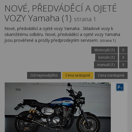
Kariéra
NOVÉ, PŘEDVÁDĚCÍ A OJETÉ
VOZY Yamaha (1)
Kontakty
strana 1
Nové, předváděcí a ojeté vozy Yamaha . Skladové vozy k
okamžitému odběru. Nové, předváděcí a ojeté vozy Yamaha
jsou prověřené a prošly předprodejním servisem.
(strana 1)
Motocykl (1)
X
benzín (1)
X
manuál (1)
X
Od nejnovějšího
Cena sestupně
Cena vzestupně
P
+