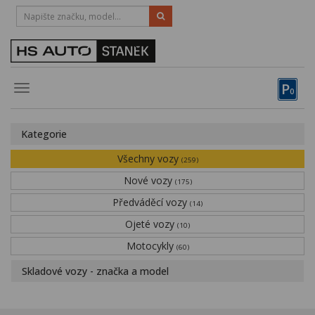
HOTLINE:
STRAKONICE
-
383 335 366
PÍSEK
-
381 670 607
P
Toggle
0
navigation
Vozy, motocykly, elektrokola
Kategorie
Půjčovna
Všechny vozy
(259)
Obytné vozy
Nové vozy
(175)
Předváděcí vozy
Servis
(14)
Ojeté vozy
(10)
Financování
Motocykly
(60)
Novinky
Skladové vozy - značka a model
Záruka