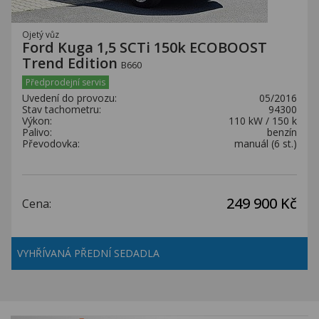
Ojetý vůz
Ford Kuga 1,5 SCTi 150k ECOBOOST
Trend Edition
B660
Předprodejní servis
Uvedení do provozu:
05/2016
Stav tachometru:
94300
Výkon:
110 kW / 150 k
Palivo:
benzín
Převodovka:
manuál (6 st.)
249 900 Kč
Cena:
VYHŘÍVANÁ PŘEDNÍ SEDADLA