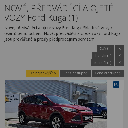
Kariéra
NOVÉ, PŘEDVÁDĚCÍ A OJETÉ
VOZY Ford Kuga (1)
Kontakty
Nové, předváděcí a ojeté vozy Ford Kuga. Skladové vozy k
okamžitému odběru. Nové, předváděcí a ojeté vozy Ford Kuga
jsou prověřené a prošly předprodejním servisem.
SUV (1)
X
benzín (1)
X
manuál (1)
X
Od nejnovějšího
Cena sestupně
Cena vzestupně
P
+