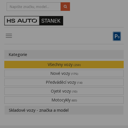
HOTLINE:
STRAKONICE
-
383 335 366
PÍSEK
-
381 670 607
P
Toggle
0
navigation
Vozy, motocykly, elektrokola
Kategorie
Půjčovna
Všechny vozy
(259)
Obytné vozy
Nové vozy
(175)
Předváděcí vozy
Servis
(14)
Ojeté vozy
(10)
Financování
Motocykly
(60)
Novinky
Skladové vozy - značka a model
Záruka