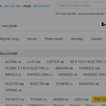
383 335 366
381 670 607
E
-
|
PÍSEK
-
HS Auto Staněk - autorizovaný dealer 
 auta jinak!
Obytné vozy
Servis
Financování
Novinky
Záruka
čka a model
ALPINE
CLIO
CAPTUR
R5 E-TECH ELECTRIC
(1)
(13)
(5)
(0
SCENIC E-TECH ELECTRIC
ARKANA
SYMBIOZ
(0)
(9)
(13)
RAFALE
EXPRESS VAN
KANGOO
KANGOO VA
(0)
(0)
(1)
DUSTER
BIGSTER
STRIKER
SANDERO
(25)
(25)
(0)
(6)
SPRING
(1)
PICANTO
STONIC
VENGA
CEED
PRO C
(1)
(1)
(1)
(13)
SELTOS
SORENTO
EV2
EV3
EV4
E