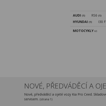
AUDI
RS6
(1)
(1)
HYUNDAI
I30 
(1)
MOTOCYKLY
60
NOVÉ, PŘEDVÁDĚCÍ A OJE
Nové, předváděcí a ojeté vozy Kia Pro Ceed. Sklado
servisem.
(strana 1)