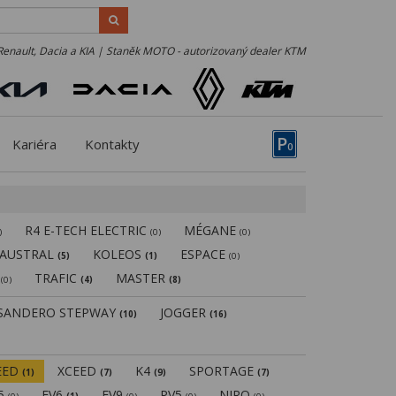
Renault, Dacia a KIA | Staněk MOTO - autorizovaný dealer KTM
P
Kariéra
Kontakty
0
R4 E-TECH ELECTRIC
MÉGANE
)
(0)
(0)
AUSTRAL
KOLEOS
ESPACE
(5)
(1)
(0)
N
TRAFIC
MASTER
(0)
(4)
(8)
SANDERO STEPWAY
JOGGER
(10)
(16)
EED
XCEED
K4
SPORTAGE
(1)
(7)
(9)
(7)
V5
EV6
EV9
PV5
NIRO