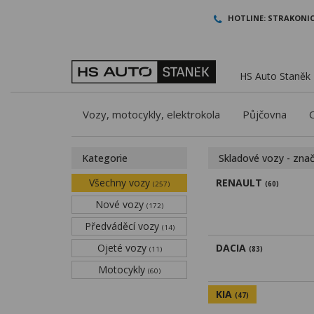
HOTLINE:
STRAKONIC
HS Auto Staněk -
Vozy, motocykly, elektrokola
Půjčovna
Kategorie
Skladové vozy - zna
Všechny vozy
RENAULT
(257)
(60)
Nové vozy
(172)
Předváděcí vozy
(14)
Ojeté vozy
DACIA
(11)
(83)
Motocykly
(60)
KIA
(47)