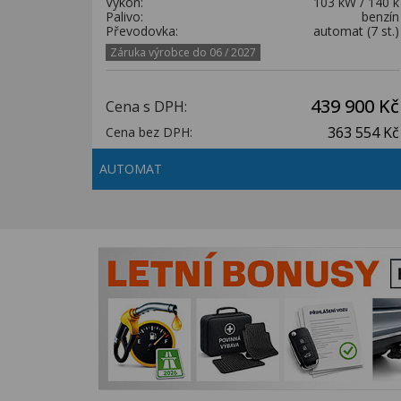
Výkon:
103 kW / 140 k
Palivo:
benzín
Převodovka:
automat (7 st.)
Záruka výrobce do 06 / 2027
439 900 Kč
Cena s DPH:
363 554 Kč
Cena bez DPH:
AUTOMAT