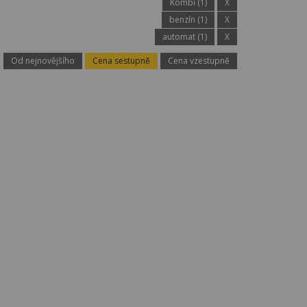
Kombi (1)
X
benzín (1)
X
automat (1)
X
Od nejnovějšího
Cena sestupně
Cena vzestupně