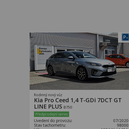
P
+
Rodinný nový vůz
Kia Pro Ceed 1,4 T-GDi 7DCT GT
LINE PLUS
B750
Předprodejní servis
Uvedení do provozu:
07/2020
Stav tachometru:
98000