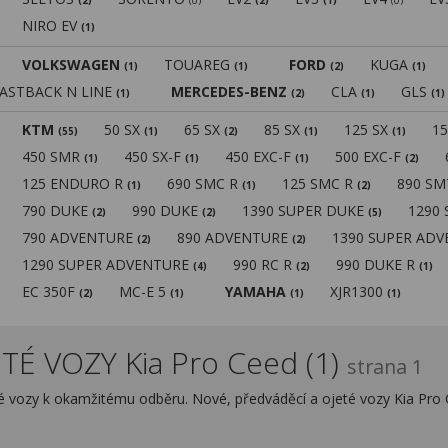
(2)
(0)
(2)
(1)
(0)
NIRO EV
(1)
VOLKSWAGEN
TOUAREG
FORD
KUGA
(1)
(1)
(2)
(1)
FASTBACK N LINE
MERCEDES-BENZ
CLA
GLS
(1)
(2)
(1)
(1)
KTM
50 SX
65 SX
85 SX
125 SX
1
(55)
(1)
(2)
(1)
(1)
450 SMR
450 SX-F
450 EXC-F
500 EXC-F
(1)
(1)
(1)
(2)
125 ENDURO R
690 SMC R
125 SMC R
890 S
(1)
(1)
(2)
790 DUKE
990 DUKE
1390 SUPER DUKE
1290
(2)
(2)
(5)
790 ADVENTURE
890 ADVENTURE
1390 SUPER AD
(2)
(2)
1290 SUPER ADVENTURE
990 RC R
990 DUKE R
(4)
(2)
(1)
EC 350F
MC-E 5
YAMAHA
XJR1300
(2)
(1)
(1)
(1)
TÉ VOZY Kia Pro Ceed (1)
strana 1
vé vozy k okamžitému odběru. Nové, předváděcí a ojeté vozy Kia Pro