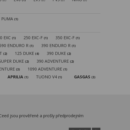
(0)
(1)
(0)
(0)
(0)
PUMA
(1)
50 EXC
250 EXC-F
350 EXC-F
(1)
(1)
(1)
690 ENDURO R
390 ENDURO R
(1)
(1)
MT
125 DUKE
390 DUKE
(2)
(4)
(2)
 SUPER DUKE
390 ADVENTURE
(2)
(2)
VENTURE
1090 ADVENTURE
(3)
(1)
APRILIA
TUONO V4
GASGAS
(1)
(1)
(3)
 Ceed jsou prověřené a prošly předprodejním