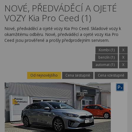
Kariéra
NOVÉ, PŘEDVÁDĚCÍ A OJETÉ
VOZY Kia Pro Ceed (1)
Kontakty
Nové, předváděcí a ojeté vozy Kia Pro Ceed. Skladové vozy k
okamžitému odběru. Nové, předváděcí a ojeté vozy Kia Pro
Ceed jsou prověřené a prošly předprodejním servisem.
Kombi (1)
X
benzín (1)
X
automat (1)
X
Od nejnovějšího
Cena sestupně
Cena vzestupně
P
+