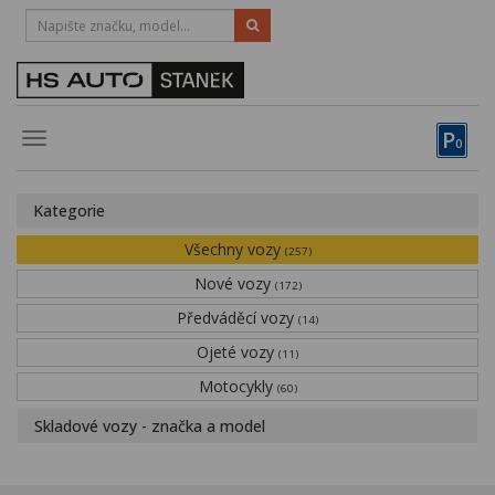
HOTLINE:
STRAKONICE
-
383 335 366
PÍSEK
-
381 670 607
P
Toggle
0
navigation
Vozy, motocykly, elektrokola
Kategorie
Půjčovna
Všechny vozy
(257)
Obytné vozy
Nové vozy
(172)
Předváděcí vozy
Servis
(14)
Ojeté vozy
(11)
Financování
Motocykly
(60)
Novinky
Skladové vozy - značka a model
Záruka