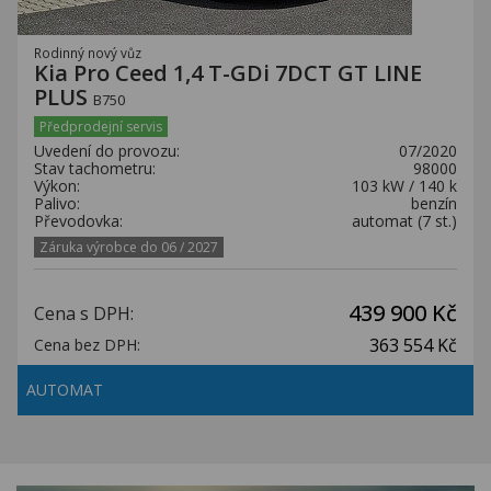
Rodinný nový vůz
Kia Pro Ceed 1,4 T-GDi 7DCT GT LINE
PLUS
B750
Předprodejní servis
Uvedení do provozu:
07/2020
Stav tachometru:
98000
Výkon:
103 kW / 140 k
Palivo:
benzín
Převodovka:
automat (7 st.)
Záruka výrobce do 06 / 2027
439 900 Kč
Cena s DPH:
363 554 Kč
Cena bez DPH:
AUTOMAT