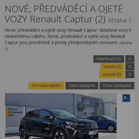
Kariéra
NOVÉ, PŘEDVÁDĚCÍ A OJETÉ
VOZY Renault Captur (2)
Kontakty
strana 1
Nové, předváděcí a ojeté vozy Renault Captur. Skladové vozy k
okamžitému odběru. Nové, předváděcí a ojeté vozy Renault
Captur jsou prověřené a prošly předprodejním servisem.
(strana
1)
Hatchback (2)
X
benzín (2)
X
manuál (2)
X
Od nejnovějšího
Cena sestupně
Cena vzestupně
P
+