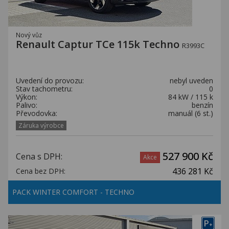
Nový vůz
Renault Captur TCe 115k Techno
R3993C
Uvedení do provozu:
nebyl uveden
Stav tachometru:
0
Výkon:
84 kW / 115 k
Palivo:
benzín
Převodovka:
manuál (6 st.)
Záruka výrobce
527 900 Kč
Cena s DPH:
Akce
436 281 Kč
Cena bez DPH:
PACK WINTER COMFORT - TECHNO
P
+