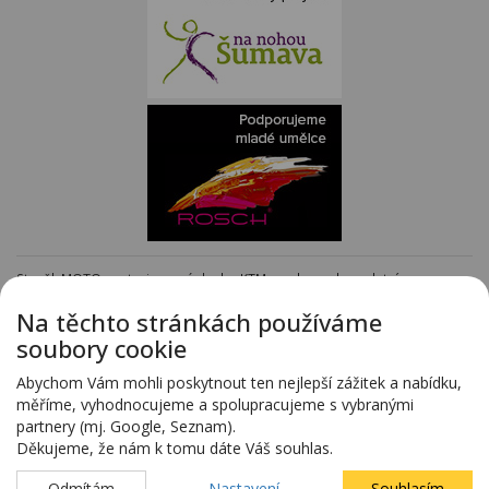
Staněk MOTO - autorizovaný dealer KTM - e-shop s kompletním
sortimentem KTM
www.stanekmoto.cz
Na těchto stránkách používáme
Předváděcí vozy - kompletní nabídka na specializovaných stránkách
soubory cookie
www.predvadeci-vozy.cz
Vozy 4x4 a vozy SUV - kompletní nabídka na specializovaných stránkách
Abychom Vám mohli poskytnout ten nejlepší zážitek a nabídku,
www.4x4-suv.cz
měříme, vyhodnocujeme a spolupracujeme s vybranými
Firma HS Auto Staněk s.r.o. si vyhrazuje právo změny vyplývající z chyby
partnery (mj. Google, Seznam).
zadání.
Děkujeme, že nám k tomu dáte Váš souhlas.
Webdesign:
Blovský.cz
,
Spinao s.r.o.
Odmítám
Nastavení
Souhlasím