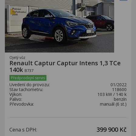
Ojetý vůz
Renault Captur Captur Intens 1,3 TCe
140k
B737
Předprodejní servis
Uvedení do provozu:
01/2022
Stav tachometru:
118600
Výkon:
103 kW / 140 k
Palivo:
benzín
Převodovka:
manuál (6 st.)
399 900 Kč
Cena s DPH: