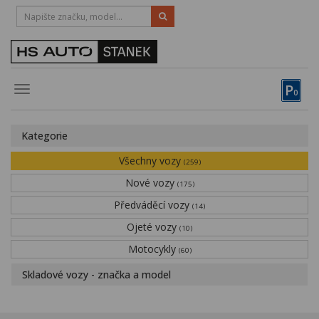
HOTLINE:
STRAKONICE
-
383 335 366
PÍSEK
-
381 670 607
P
Toggle
0
navigation
Vozy, motocykly, elektrokola
Kategorie
Půjčovna
Všechny vozy
(259)
Obytné vozy
Nové vozy
(175)
Předváděcí vozy
Servis
(14)
Ojeté vozy
(10)
Financování
Motocykly
(60)
Novinky
Skladové vozy - značka a model
Záruka