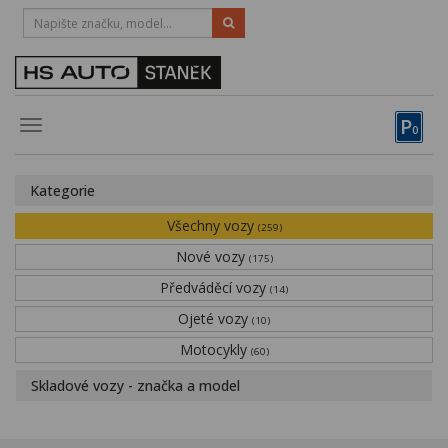
HOTLINE:
STRAKONICE
-
383 335 366
PÍSEK
-
381 670 607
P
Toggle
0
navigation
Vozy, motocykly, elektrokola
Kategorie
Půjčovna
Všechny vozy
(259)
Obytné vozy
Nové vozy
(175)
Předváděcí vozy
Servis
(14)
Ojeté vozy
(10)
Financování
Motocykly
(60)
Novinky
Skladové vozy - značka a model
Záruka