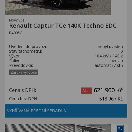
Nový vůz
Renault Captur TCe 140K Techno EDC
R4005C
Uvedení do provozu:
nebyl uveden
Stav tachometru:
0
Výkon:
104 kW / 140 k
Palivo:
benzín
Převodovka:
automat (7 st.)
Záruka výrobce
621 900 Kč
Cena s DPH:
Akce
513 967 Kč
Cena bez DPH:
VYHŘÍVANÁ PŘEDNÍ SEDADLA
P
+