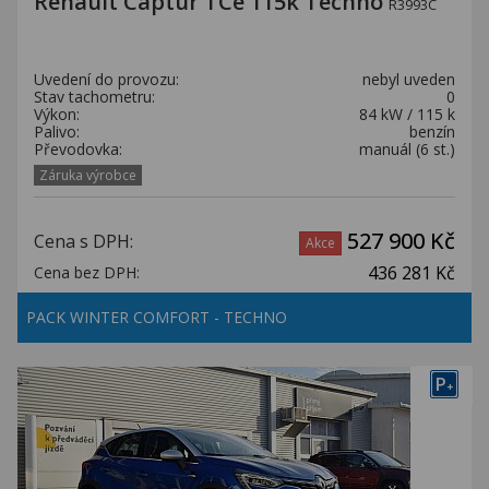
Renault Captur TCe 115k Techno
R3993C
Uvedení do provozu:
nebyl uveden
Stav tachometru:
0
Výkon:
84 kW / 115 k
Palivo:
benzín
Převodovka:
manuál (6 st.)
Záruka výrobce
527 900 Kč
Cena s DPH:
Akce
436 281 Kč
Cena bez DPH:
PACK WINTER COMFORT - TECHNO
P
+