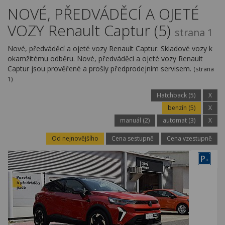
Kariéra
NOVÉ, PŘEDVÁDĚCÍ A OJETÉ
VOZY Renault Captur (5)
Kontakty
strana 1
Nové, předváděcí a ojeté vozy Renault Captur. Skladové vozy k
okamžitému odběru. Nové, předváděcí a ojeté vozy Renault
Captur jsou prověřené a prošly předprodejním servisem.
(strana
1)
Hatchback (5)
X
benzín (5)
X
manuál (2)
automat (3)
X
Od nejnovějšího
Cena sestupně
Cena vzestupně
P
+