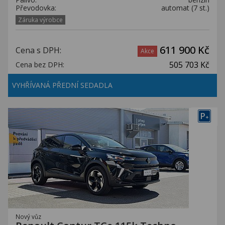
Převodovka:
automat (7 st.)
Záruka výrobce
611 900 Kč
Cena s DPH:
Akce
505 703 Kč
Cena bez DPH:
VYHŘÍVANÁ PŘEDNÍ SEDADLA
P
+
Nový vůz