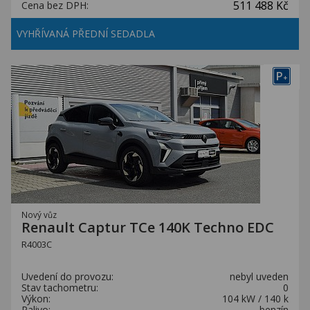
511 488 Kč
Cena bez DPH:
VYHŘÍVANÁ PŘEDNÍ SEDADLA
P
+
Nový vůz
Renault Captur TCe 140K Techno EDC
R4003C
Uvedení do provozu:
nebyl uveden
Stav tachometru:
0
Výkon:
104 kW / 140 k
Palivo:
benzín