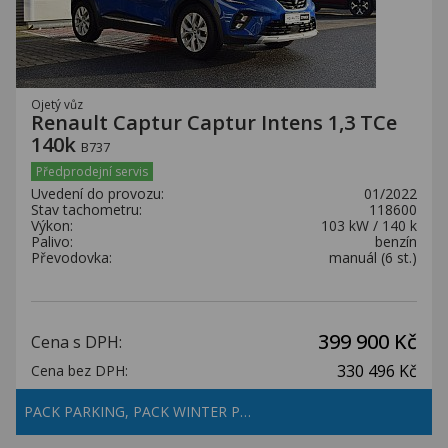
Ojetý vůz
Renault Captur Captur Intens 1,3 TCe
140k
B737
Předprodejní servis
Uvedení do provozu:
01/2022
Stav tachometru:
118600
Výkon:
103 kW / 140 k
Palivo:
benzín
Převodovka:
manuál (6 st.)
399 900 Kč
Cena s DPH:
330 496 Kč
Cena bez DPH:
PACK PARKING, PACK WINTER P…