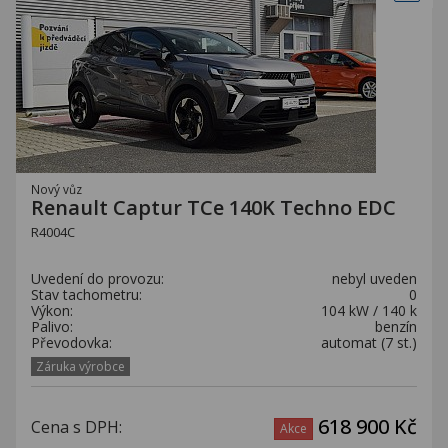
Nový vůz
Renault Captur TCe 140K Techno EDC
R4004C
Uvedení do provozu:
nebyl uveden
Stav tachometru:
0
Výkon:
104 kW / 140 k
Palivo:
benzín
Převodovka:
automat (7 st.)
Záruka výrobce
618 900 Kč
Cena s DPH:
Akce