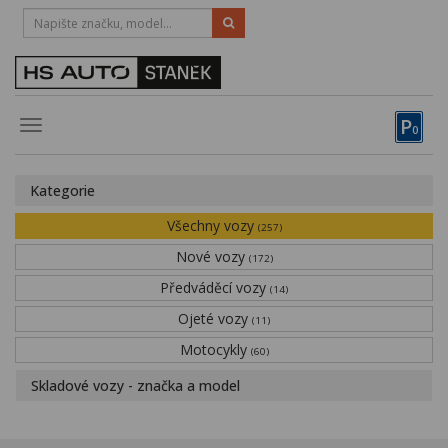
HOTLINE:
STRAKONICE
-
383 335 366
PÍSEK
-
381 670 607
P
Toggle
0
navigation
Vozy, motocykly, elektrokola
Kategorie
Půjčovna
Všechny vozy
(257)
Obytné vozy
Nové vozy
(172)
Předváděcí vozy
Servis
(14)
Ojeté vozy
(11)
Financování
Motocykly
(60)
Novinky
Skladové vozy - značka a model
Záruka