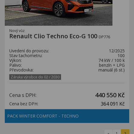
Nový vůz
Renault Clio Techno Eco-G 100
DP776
Uvedení do provozu:
12/2025
Stav tachometru:
100
Výkon:
74 kW / 100 k
Palivo:
benzín + LPG
Převodovka:
manuál (6 st.)
Záruka výrobce do 02 / 2030
440 550 Kč
Cena s DPH:
364 091 Kč
Cena bez DPH:
PACK WINTER COMFORT - TECHNO
«
1
2