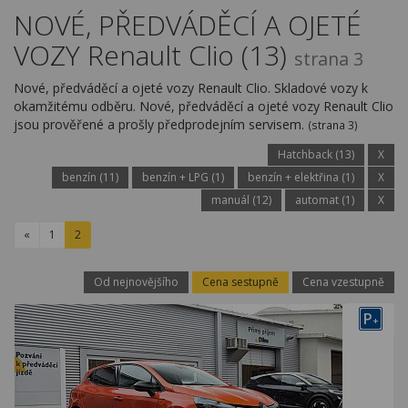
Kariéra
NOVÉ, PŘEDVÁDĚCÍ A OJETÉ
VOZY Renault Clio (13)
Kontakty
strana 3
Nové, předváděcí a ojeté vozy Renault Clio. Skladové vozy k
okamžitému odběru. Nové, předváděcí a ojeté vozy Renault Clio
jsou prověřené a prošly předprodejním servisem.
(strana 3)
Hatchback (13)
X
benzín (11)
benzín + LPG (1)
benzín + elektřina (1)
X
manuál (12)
automat (1)
X
«
1
2
Od nejnovějšího
Cena sestupně
Cena vzestupně
P
+