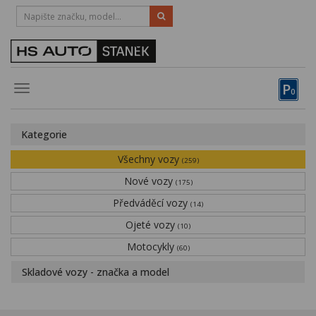
HOTLINE:
STRAKONICE
-
383 335 366
PÍSEK
-
381 670 607
P
Toggle
0
navigation
Vozy, motocykly, elektrokola
Kategorie
Půjčovna
Všechny vozy
(259)
Obytné vozy
Nové vozy
(175)
Předváděcí vozy
Servis
(14)
Ojeté vozy
(10)
Financování
Motocykly
(60)
Novinky
Skladové vozy - značka a model
Záruka