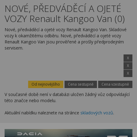
Kariéra
NOVÉ, PŘEDVÁDĚCÍ A OJETÉ
VOZY Renault Kangoo Van (0)
Kontakty
Nové, předváděcí a ojeté vozy Renault Kangoo Van. Skladové
vozy k okamžitému odběru. Nové, předváděcí a ojeté vozy
Renault Kangoo Van jsou prověřené a prošly předprodejním
servisem.
X
X
X
Od nejnovějšího
Cena sestupně
Cena vzestupně
V současné době není v databázi uložen žádný vůz odpovídající
této značce nebo modelu.
Aktuální nabídku naleznete na stránce
skladových vozů
.