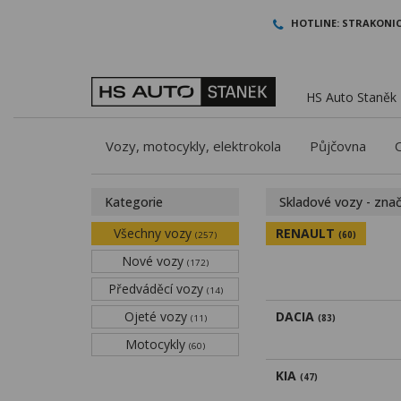
HOTLINE:
STRAKONIC
HS Auto Staněk -
Vozy, motocykly, elektrokola
Půjčovna
Kategorie
Skladové vozy - zna
Všechny vozy
RENAULT
(257)
(60)
Nové vozy
(172)
Předváděcí vozy
(14)
Ojeté vozy
DACIA
(11)
(83)
Motocykly
(60)
KIA
(47)