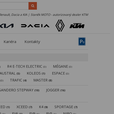
Renault, Dacia a KIA | Staněk MOTO - autorizovaný dealer KTM
P
Kariéra
Kontakty
0
R4 E-TECH ELECTRIC
MÉGANE
)
(0)
(0)
AUSTRAL
KOLEOS
ESPACE
(5)
(1)
(0)
N
TRAFIC
MASTER
(0)
(4)
(8)
SANDERO STEPWAY
JOGGER
(10)
(16)
EED
XCEED
K4
SPORTAGE
(1)
(7)
(9)
(7)
V5
EV6
EV9
PV5
NIRO