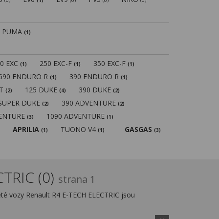
(0)
(1)
(0)
(0)
(0)
PUMA
(1)
50 EXC
250 EXC-F
350 EXC-F
(1)
(1)
(1)
690 ENDURO R
390 ENDURO R
(1)
(1)
MT
125 DUKE
390 DUKE
(2)
(4)
(2)
 SUPER DUKE
390 ADVENTURE
(2)
(2)
VENTURE
1090 ADVENTURE
(3)
(1)
APRILIA
TUONO V4
GASGAS
(1)
(1)
(3)
TRIC (0)
strana 1
eté vozy Renault R4 E-TECH ELECTRIC jsou