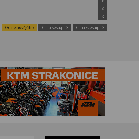
X
X
X
Od nejnovějšího
Cena sestupně
Cena vzestupně