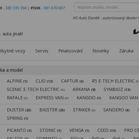
383 335 366
381 670 607
E
-
|
PÍSEK
-
HS Auto Staněk - autorizovaný dealer 
 auta jinak!
Obytné vozy
Servis
Financování
Novinky
Záruka
čka a model
ALPINE
CLIO
CAPTUR
R5 E-TECH ELECTRIC
(1)
(13)
(5)
(0
SCENIC E-TECH ELECTRIC
ARKANA
SYMBIOZ
(0)
(9)
(13)
RAFALE
EXPRESS VAN
KANGOO
KANGOO VA
(0)
(0)
(1)
DUSTER
BIGSTER
STRIKER
SANDERO
(25)
(25)
(0)
(6)
SPRING
(1)
PICANTO
STONIC
VENGA
CEED
PRO C
(1)
(1)
(1)
(13)
SELTOS
SORENTO
EV2
EV3
EV4
E