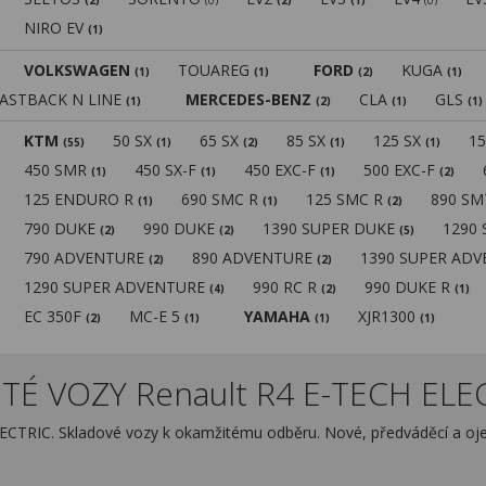
(2)
(0)
(2)
(1)
(0)
NIRO EV
(1)
VOLKSWAGEN
TOUAREG
FORD
KUGA
(1)
(1)
(2)
(1)
FASTBACK N LINE
MERCEDES-BENZ
CLA
GLS
(1)
(2)
(1)
(1)
KTM
50 SX
65 SX
85 SX
125 SX
1
(55)
(1)
(2)
(1)
(1)
450 SMR
450 SX-F
450 EXC-F
500 EXC-F
(1)
(1)
(1)
(2)
125 ENDURO R
690 SMC R
125 SMC R
890 S
(1)
(1)
(2)
790 DUKE
990 DUKE
1390 SUPER DUKE
1290
(2)
(2)
(5)
790 ADVENTURE
890 ADVENTURE
1390 SUPER AD
(2)
(2)
1290 SUPER ADVENTURE
990 RC R
990 DUKE R
(4)
(2)
(1)
EC 350F
MC-E 5
YAMAHA
XJR1300
(2)
(1)
(1)
(1)
TÉ VOZY Renault R4 E-TECH ELEC
LECTRIC. Skladové vozy k okamžitému odběru. Nové, předváděcí a oj