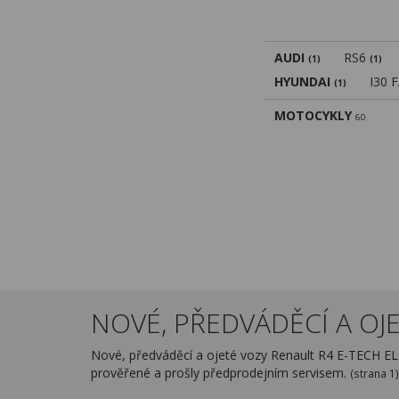
AUDI
RS6
(1)
(1)
HYUNDAI
I30 
(1)
MOTOCYKLY
60
NOVÉ, PŘEDVÁDĚCÍ A OJE
Nové, předváděcí a ojeté vozy Renault R4 E-TECH E
prověřené a prošly předprodejním servisem.
(strana 1)