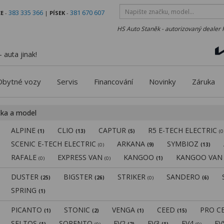
383 335 366
381 670 607
E
-
|
PÍSEK
-
HS Auto Staněk - autorizovaný dealer 
 auta jinak!
Obytné vozy
Servis
Financování
Novinky
Záruka
čka a model
ALPINE
CLIO
CAPTUR
R5 E-TECH ELECTRIC
(1)
(13)
(5)
(0
SCENIC E-TECH ELECTRIC
ARKANA
SYMBIOZ
(0)
(9)
(13)
RAFALE
EXPRESS VAN
KANGOO
KANGOO VA
(0)
(0)
(1)
DUSTER
BIGSTER
STRIKER
SANDERO
(25)
(26)
(0)
(6)
SPRING
(1)
PICANTO
STONIC
VENGA
CEED
PRO C
(1)
(2)
(1)
(15)
SELTOS
SORENTO
EV2
EV3
EV4
E