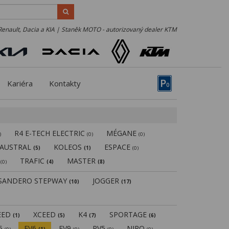
Renault, Dacia a KIA | Staněk MOTO - autorizovaný dealer KTM
P
Kariéra
Kontakty
0
R4 E-TECH ELECTRIC
MÉGANE
)
(0)
(0)
AUSTRAL
KOLEOS
ESPACE
(5)
(1)
(0)
N
TRAFIC
MASTER
(0)
(4)
(8)
SANDERO STEPWAY
JOGGER
(10)
(17)
EED
XCEED
K4
SPORTAGE
(1)
(5)
(7)
(6)
V5
EV6
EV9
PV5
NIRO