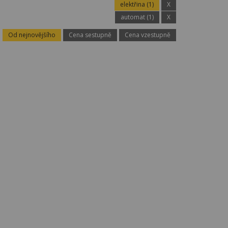
elektřina (1)
X
automat (1)
X
Od nejnovějšího
Cena sestupně
Cena vzestupně