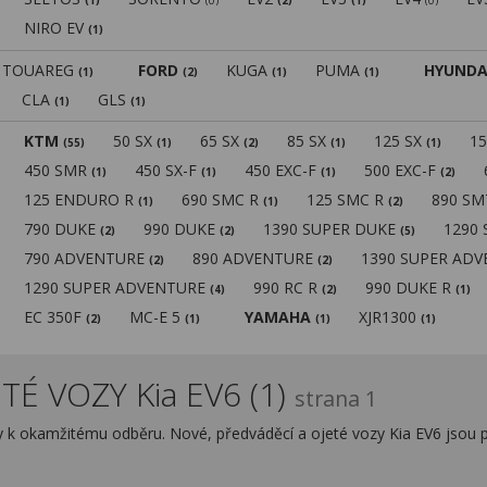
(1)
(0)
(2)
(1)
(0)
NIRO EV
(1)
TOUAREG
FORD
KUGA
PUMA
HYUNDA
(1)
(2)
(1)
(1)
CLA
GLS
(1)
(1)
KTM
50 SX
65 SX
85 SX
125 SX
1
(55)
(1)
(2)
(1)
(1)
450 SMR
450 SX-F
450 EXC-F
500 EXC-F
(1)
(1)
(1)
(2)
125 ENDURO R
690 SMC R
125 SMC R
890 S
(1)
(1)
(2)
790 DUKE
990 DUKE
1390 SUPER DUKE
1290
(2)
(2)
(5)
790 ADVENTURE
890 ADVENTURE
1390 SUPER AD
(2)
(2)
1290 SUPER ADVENTURE
990 RC R
990 DUKE R
(4)
(2)
(1)
EC 350F
MC-E 5
YAMAHA
XJR1300
(2)
(1)
(1)
(1)
TÉ VOZY Kia EV6 (1)
strana 1
zy k okamžitému odběru. Nové, předváděcí a ojeté vozy Kia EV6 jsou 