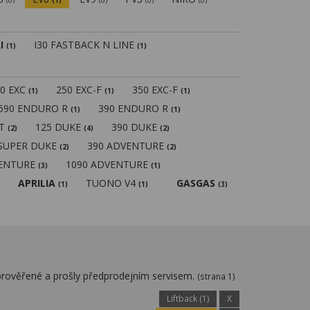
(0)
(1)
(0)
(0)
(0)
I
I30 FASTBACK N LINE
(1)
(1)
50 EXC
250 EXC-F
350 EXC-F
(1)
(1)
(1)
690 ENDURO R
390 ENDURO R
(1)
(1)
MT
125 DUKE
390 DUKE
(2)
(4)
(2)
 SUPER DUKE
390 ADVENTURE
(2)
(2)
VENTURE
1090 ADVENTURE
(3)
(1)
APRILIA
TUONO V4
GASGAS
(1)
(1)
(3)
prověřené a prošly předprodejním servisem.
(strana 1)
Liftback (1)
X