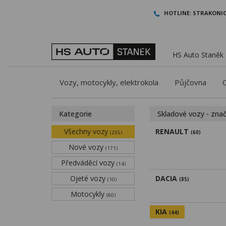
HOTLINE:
STRAKONIC
HS Auto Staněk -
Vozy, motocykly, elektrokola
Půjčovna
Kategorie
Skladové vozy - zna
Všechny vozy
RENAULT
(255)
(60)
Nové vozy
(171)
Předváděcí vozy
(14)
Ojeté vozy
DACIA
(10)
(85)
Motocykly
(60)
KIA
(44)