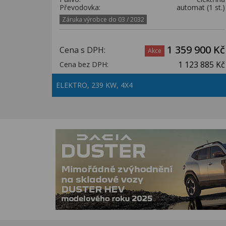
Převodovka:
automat (1 st.)
Záruka výrobce do 03 / 2032
1 359 900 Kč
Cena s DPH:
Akce
1 123 885 Kč
Cena bez DPH:
ELEKTRO, 239 KW, 4X4