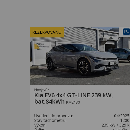
P
REZERVOVÁNO
+
Nový vůz
Kia EV6 4x4 GT-LINE 239 kW,
bat.84kWh
KM2130
Uvedení do provozu:
04/2025
Stav tachometru:
1200
Výkon:
239 kW / 325 k
Palivo:
elektřina