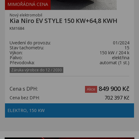
MIMOŘÁDNÁ CENA
Nový elektromobil
Kia Niro EV STYLE 150 KW+64,8 KWH
KM1684
Uvedení do provozu:
01/2024
Stav tachometru:
15
Výkon:
150 kW / 204 k
Palivo:
elektřina
Převodovka:
automat (1 st.)
Záruka výrobce do 12 / 2030
849 900 Kč
Cena s DPH:
Akce
702 397 Kč
Cena bez DPH:
ELEKTRO, 150 KW