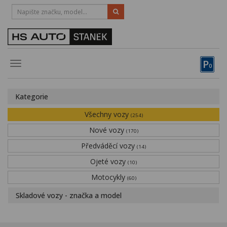
HOTLINE:
STRAKONICE
-
383 335 366
PÍSEK
-
381 670 607
P
Toggle
0
navigation
Vozy, motocykly, elektrokola
Kategorie
Půjčovna
Všechny vozy
(254)
Obytné vozy
Nové vozy
(170)
Předváděcí vozy
Servis
(14)
Ojeté vozy
(10)
Financování
Motocykly
(60)
Novinky
Skladové vozy - značka a model
Záruka