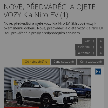
Kariéra
NOVÉ, PŘEDVÁDĚCÍ A OJETÉ
VOZY Kia Niro EV (1)
Kontakty
Nové, předváděcí a ojeté vozy Kia Niro EV. Skladové vozy k
okamžitému odběru. Nové, předváděcí a ojeté vozy Kia Niro EV
jsou prověřené a prošly předprodejním servisem.
SUV (1)
X
elektřina (1)
X
automat (1)
X
Od nejnovějšího
Cena sestupně
Cena vzestupně
P
+