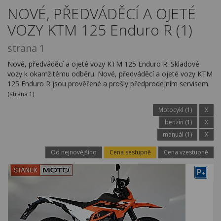
Kariéra
NOVÉ, PŘEDVÁDĚCÍ A OJETÉ
VOZY KTM 125 Enduro R (1)
Kontakty
strana 1
Nové, předváděcí a ojeté vozy KTM 125 Enduro R. Skladové
vozy k okamžitému odběru. Nové, předváděcí a ojeté vozy KTM
125 Enduro R jsou prověřené a prošly předprodejním servisem.
(strana 1)
Motocykl (1)
X
benzín (1)
X
manuál (1)
X
Od nejnovějšího
Cena sestupně
Cena vzestupně
P
+