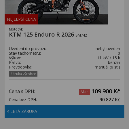
NEJLEPŠÍ CENA
Motocykl
KTM 125 Enduro R 2026
SM742
Uvedení do provozu:
nebyl uveden
Stav tachometru:
0
Výkon:
11 kW / 15 k
Palivo:
benzín
Převodovka:
manuál (6 st.)
Záruka výrobce
109 900 Kč
Cena s DPH:
Akce
90 827 Kč
Cena bez DPH:
4 LETÁ ZÁRUKA