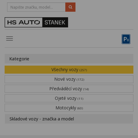
HOTLINE:
STRAKONICE
-
383 335 366
PÍSEK
-
381 670 607
P
Toggle
0
navigation
Vozy, motocykly, elektrokola
Kategorie
Půjčovna
Všechny vozy
(257)
Obytné vozy
Nové vozy
(172)
Předváděcí vozy
Servis
(14)
Ojeté vozy
(11)
Financování
Motocykly
(60)
Novinky
Skladové vozy - značka a model
Záruka