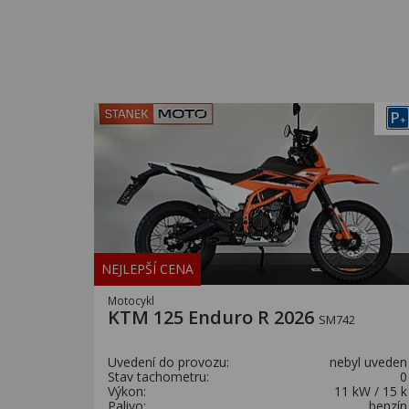
P
+
NEJLEPŠÍ CENA
Motocykl
KTM 125 Enduro R 2026
SM742
Uvedení do provozu:
nebyl uveden
Stav tachometru:
0
Výkon:
11 kW / 15 k
Palivo:
benzín