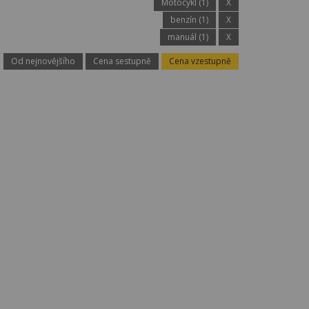
Motocykl (1)
X
benzín (1)
X
manuál (1)
X
Od nejnovějšího
Cena sestupně
Cena vzestupně