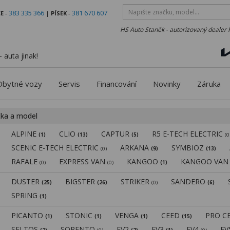
383 335 366
381 670 607
E
-
|
PÍSEK
-
HS Auto Staněk - autorizovaný dealer 
 auta jinak!
Obytné vozy
Servis
Financování
Novinky
Záruka
čka a model
ALPINE
CLIO
CAPTUR
R5 E-TECH ELECTRIC
(1)
(13)
(5)
(0
SCENIC E-TECH ELECTRIC
ARKANA
SYMBIOZ
(0)
(9)
(13)
RAFALE
EXPRESS VAN
KANGOO
KANGOO VA
(0)
(0)
(1)
DUSTER
BIGSTER
STRIKER
SANDERO
(25)
(26)
(0)
(6)
SPRING
(1)
PICANTO
STONIC
VENGA
CEED
PRO C
(1)
(1)
(1)
(15)
SELTOS
SORENTO
EV2
EV3
EV4
E