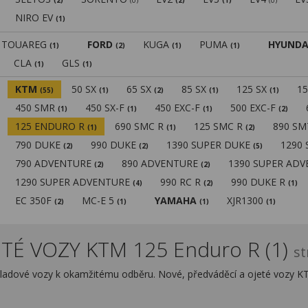
(2)
(0)
(2)
(1)
(0)
NIRO EV
(1)
TOUAREG
FORD
KUGA
PUMA
HYUNDA
(1)
(2)
(1)
(1)
CLA
GLS
(1)
(1)
KTM
50 SX
65 SX
85 SX
125 SX
1
(55)
(1)
(2)
(1)
(1)
450 SMR
450 SX-F
450 EXC-F
500 EXC-F
(1)
(1)
(1)
(2)
125 ENDURO R
690 SMC R
125 SMC R
890 S
(1)
(1)
(2)
790 DUKE
990 DUKE
1390 SUPER DUKE
1290
(2)
(2)
(5)
790 ADVENTURE
890 ADVENTURE
1390 SUPER AD
(2)
(2)
1290 SUPER ADVENTURE
990 RC R
990 DUKE R
(4)
(2)
(1)
EC 350F
MC-E 5
YAMAHA
XJR1300
(2)
(1)
(1)
(1)
TÉ VOZY KTM 125 Enduro R (1)
st
ladové vozy k okamžitému odběru. Nové, předváděcí a ojeté vozy K