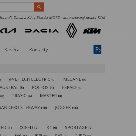
Renault, Dacia a KIA | Staněk MOTO - autorizovaný dealer KTM
P
Kariéra
Kontakty
0
R4 E-TECH ELECTRIC
MÉGANE
)
(0)
(0)
AUSTRAL
KOLEOS
ESPACE
(5)
(1)
(0)
N
TRAFIC
MASTER
(0)
(4)
(8)
SANDERO STEPWAY
JOGGER
(10)
(16)
EED
XCEED
K4
SPORTAGE
(1)
(7)
(9)
(7)
V5
EV6
EV9
PV5
NIRO