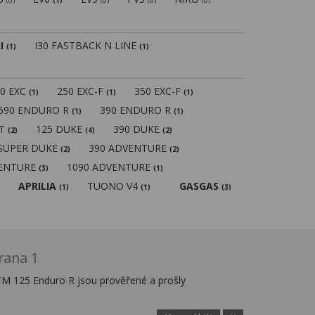
(0)
(1)
(0)
(0)
(0)
I
I30 FASTBACK N LINE
(1)
(1)
50 EXC
250 EXC-F
350 EXC-F
(1)
(1)
(1)
690 ENDURO R
390 ENDURO R
(1)
(1)
MT
125 DUKE
390 DUKE
(2)
(4)
(2)
 SUPER DUKE
390 ADVENTURE
(2)
(2)
VENTURE
1090 ADVENTURE
(3)
(1)
APRILIA
TUONO V4
GASGAS
(1)
(1)
(3)
rana 1
TM 125 Enduro R jsou prověřené a prošly