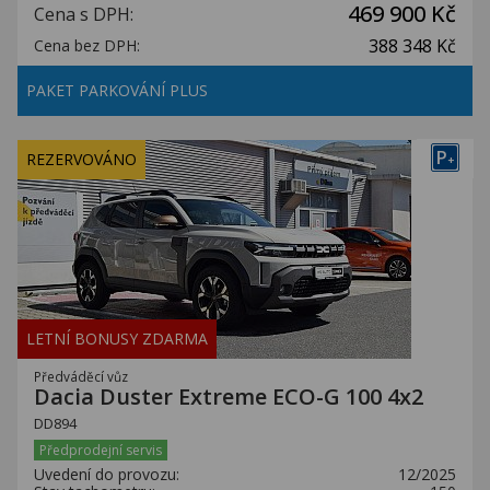
469 900 Kč
Cena s DPH:
388 348 Kč
Cena bez DPH:
PAKET PARKOVÁNÍ PLUS
P
REZERVOVÁNO
+
LETNÍ BONUSY ZDARMA
Předváděcí vůz
Dacia Duster Extreme ECO-G 100 4x2
DD894
Předprodejní servis
Uvedení do provozu:
12/2025