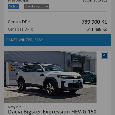
Převodovka:
automat (6 st.)
Video
Záruka výrobce
739 900 Kč
Cena s DPH:
611 488 Kč
Cena bez DPH:
PAKET WINTER, EASY
P
+
Nový vůz
Dacia Bigster Expression HEV-G 150