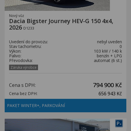
Nový vůz
Dacia Bigster Journey HEV-G 150 4x4,
2026
D1233
Uvedení do provozu:
nebyl uveden
Stav tachometru:
0
Výkon:
103 kW / 140 k
Palivo:
benzín + LPG
Převodovka:
automat (6 st.)
Záruka výrobce
794 900 Kč
Cena s DPH:
656 943 Kč
Cena bez DPH:
PAKET WINTER+, PARKOVÁNÍ
P
+