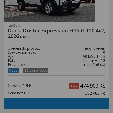
Nový vůz
Dacia Duster Expression ECO-G 120 4x2,
2026
D1212
Uvedení do provozu:
nebyl uveden
Stav tachometru:
0
Výkon:
90 kW / 120 k
Palivo:
benzín + LPG
Převodovka:
manuál (6 st.)
Video
Záruka výrobce
474 900 Kč
Cena s DPH:
Akce
392 480 Kč
Cena bez DPH: