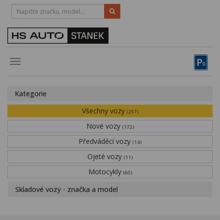
HOTLINE:
STRAKONICE
-
383 335 366
PÍSEK
-
381 670 607
P
Toggle
0
navigation
Vozy, motocykly, elektrokola
Kategorie
Půjčovna
Všechny vozy
(257)
Obytné vozy
Nové vozy
(172)
Předváděcí vozy
Servis
(14)
Ojeté vozy
(11)
Financování
Motocykly
(60)
Novinky
Skladové vozy - značka a model
Záruka