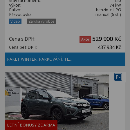
Stav tachometru:
150
Výkon:
74 kW
Palivo:
benzín + LPG
Převodovka:
manuál (6 st.)
Video
Záruka výrobce
529 900 Kč
Cena s DPH:
Akce
437 934 Kč
Cena bez DPH:
PAKET WINTER, PARKOVÁNÍ, TE…
P
+
LETNÍ BONUSY ZDARMA