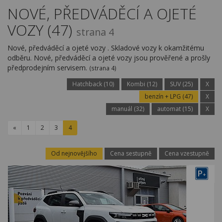
Kariéra
NOVÉ, PŘEDVÁDĚCÍ A OJETÉ
VOZY (47)
Kontakty
strana 4
Nové, předváděcí a ojeté vozy . Skladové vozy k okamžitému
odběru. Nové, předváděcí a ojeté vozy jsou prověřené a prošly
předprodejním servisem.
(strana 4)
Hatchback (10)
Kombi (12)
SUV (25)
X
benzín + LPG (47)
X
manuál (32)
automat (15)
X
«
1
2
3
4
Od nejnovějšího
Cena sestupně
Cena vzestupně
P
+