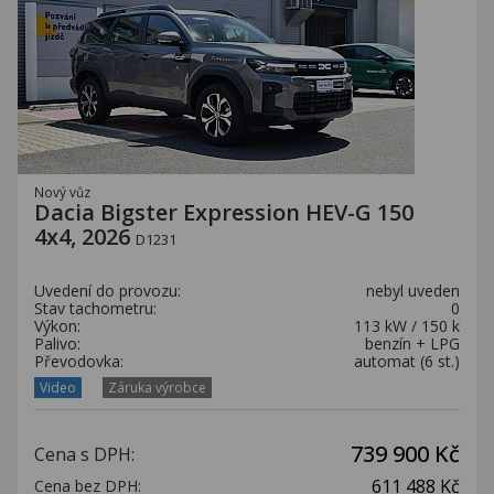
Nový vůz
Dacia Bigster Expression HEV-G 150
4x4, 2026
D1231
Uvedení do provozu:
nebyl uveden
Stav tachometru:
0
Výkon:
113 kW / 150 k
Palivo:
benzín + LPG
Převodovka:
automat (6 st.)
Video
Záruka výrobce
739 900 Kč
Cena s DPH:
611 488 Kč
Cena bez DPH: