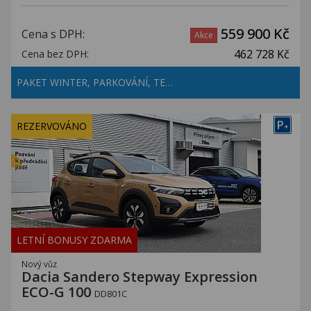
559 900 Kč
Cena s DPH:
Akce
462 728 Kč
Cena bez DPH:
PAKET WINTER, PARKOVÁNÍ, TE…
P
REZERVOVÁNO
+
LETNÍ BONUSY ZDARMA
Nový vůz
Dacia Sandero Stepway Expression
ECO-G 100
DD801C