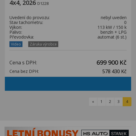
4x4, 2026
D1228
Uvedení do provozu:
nebyl uveden
Stav tachometru:
0
Výkon:
113 kW / 150 k
Palivo:
benzín + LPG
Převodovka:
automat (6 st.)
Video
Záruka výrobce
699 900 Kč
Cena s DPH:
578 430 Kč
Cena bez DPH:
«
1
2
3
4