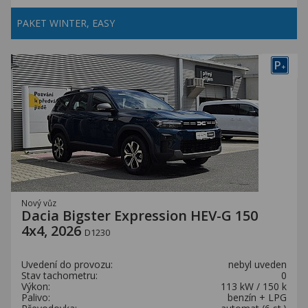
PAKET WINTER, EASY
P
+
Nový vůz
Dacia Bigster Expression HEV-G 150
4x4, 2026
D1230
Uvedení do provozu:
nebyl uveden
Stav tachometru:
0
Výkon:
113 kW / 150 k
Palivo:
benzín + LPG