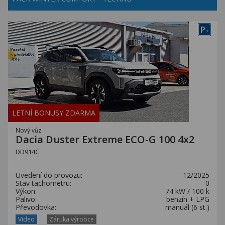
P
+
LETNÍ BONUSY ZDARMA
Nový vůz
Dacia Duster Extreme ECO-G 100 4x2
DD914C
Uvedení do provozu:
12/2025
Stav tachometru:
0
Výkon:
74 kW / 100 k
Palivo:
benzín + LPG
Převodovka:
manuál (6 st.)
Video
Záruka výrobce