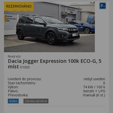
P
REZERVOVÁNO
+
Nový vůz
Dacia Jogger Expression 100k ECO-G, 5
míst
D1020
Uvedení do provozu:
nebyl uveden
Stav tachometru:
0
Výkon:
74 kW / 100 k
Palivo:
benzín + LPG
Převodovka:
manuál (6 st.)
Video
Záruka výrobce