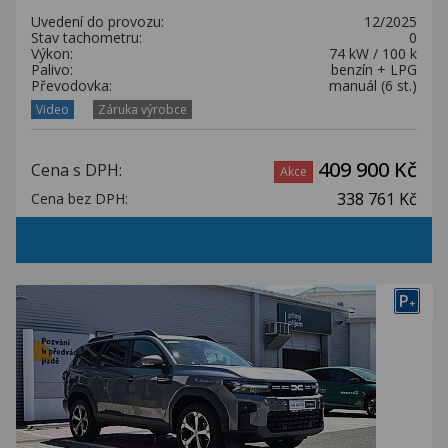
Uvedení do provozu:
12/2025
Stav tachometru:
0
Výkon:
74 kW / 100 k
Palivo:
benzín + LPG
Převodovka:
manuál (6 st.)
Video
Záruka výrobce
409 900 Kč
Cena s DPH:
Akce
338 761 Kč
Cena bez DPH:
P
+