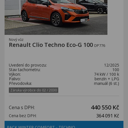
Nový vůz
Renault Clio Techno Eco-G 100
DP776
Uvedení do provozu:
12/2025
Stav tachometru:
100
Výkon:
74 kW / 100 k
Palivo:
benzín + LPG
Převodovka:
manuál (6 st.)
Záruka výrobce do 02 / 2030
440 550 Kč
Cena s DPH:
364 091 Kč
Cena bez DPH:
PACK WINTER COMFORT - TECHNO