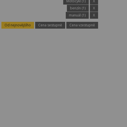
Motocykl (1)
X
benzín (1)
X
manuál (1)
X
Od nejnovějšího
Cena sestupně
Cena vzestupně