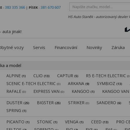
383 335 366
381 670 607
E
-
|
PÍSEK
-
HS Auto Staněk - autorizovaný dealer 
 auta jinak!
Obytné vozy
Servis
Financování
Novinky
Záruka
čka a model
ALPINE
CLIO
CAPTUR
R5 E-TECH ELECTRIC
(1)
(13)
(5)
(0
SCENIC E-TECH ELECTRIC
ARKANA
SYMBIOZ
(0)
(9)
(13)
RAFALE
EXPRESS VAN
KANGOO
KANGOO VA
(0)
(0)
(1)
DUSTER
BIGSTER
STRIKER
SANDERO
(25)
(25)
(0)
(6)
SPRING
(1)
PICANTO
STONIC
VENGA
CEED
PRO C
(1)
(1)
(1)
(13)
SELTOS
SORENTO
EV2
EV3
EV4
E