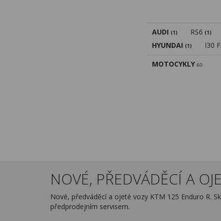
AUDI
RS6
(1)
(1)
HYUNDAI
I30 
(1)
MOTOCYKLY
60
NOVÉ, PŘEDVÁDĚCÍ A OJE
Nové, předváděcí a ojeté vozy KTM 125 Enduro R. Sk
předprodejním servisem.