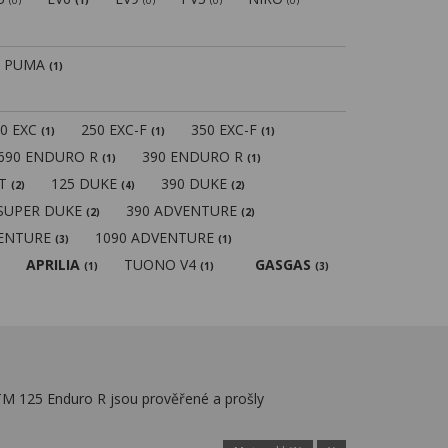
(0)
(1)
(0)
(0)
(0)
PUMA
(1)
50 EXC
250 EXC-F
350 EXC-F
(1)
(1)
(1)
690 ENDURO R
390 ENDURO R
(1)
(1)
MT
125 DUKE
390 DUKE
(2)
(4)
(2)
 SUPER DUKE
390 ADVENTURE
(2)
(2)
VENTURE
1090 ADVENTURE
(3)
(1)
APRILIA
TUONO V4
GASGAS
(1)
(1)
(3)
TM 125 Enduro R jsou prověřené a prošly