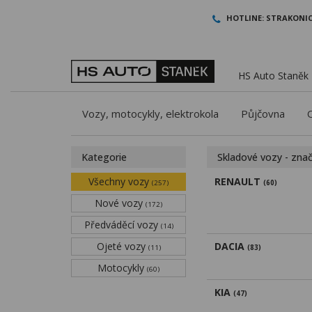
HOTLINE:
STRAKONIC
HS Auto Staněk -
Vozy, motocykly, elektrokola
Půjčovna
Kategorie
Skladové vozy - zna
Všechny vozy
RENAULT
(257)
(60)
Nové vozy
(172)
Předváděcí vozy
(14)
Ojeté vozy
DACIA
(11)
(83)
Motocykly
(60)
KIA
(47)