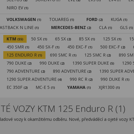
(2)
(0)
(2)
(1)
(0)
NIRO EV
(1)
VOLKSWAGEN
TOUAREG
FORD
KUGA
(1)
(1)
(2)
(1)
FASTBACK N LINE
MERCEDES-BENZ
CLA
GLS
(1)
(2)
(1)
(1)
KTM
50 SX
65 SX
85 SX
125 SX
1
(55)
(1)
(2)
(1)
(1)
450 SMR
450 SX-F
450 EXC-F
500 EXC-F
(1)
(1)
(1)
(2)
125 ENDURO R
690 SMC R
125 SMC R
890 S
(1)
(1)
(2)
790 DUKE
990 DUKE
1390 SUPER DUKE
1290
(2)
(2)
(5)
790 ADVENTURE
890 ADVENTURE
1390 SUPER AD
(2)
(2)
1290 SUPER ADVENTURE
990 RC R
990 DUKE R
(4)
(2)
(1)
EC 350F
MC-E 5
YAMAHA
XJR1300
(2)
(1)
(1)
(1)
TÉ VOZY KTM 125 Enduro R (1)
ladové vozy k okamžitému odběru. Nové, předváděcí a ojeté vozy K