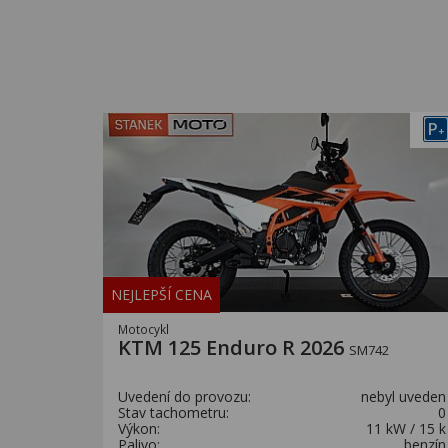
P
+
NEJLEPŠÍ CENA
Motocykl
KTM 125 Enduro R 2026
SM742
Uvedení do provozu:
nebyl uveden
Stav tachometru:
0
Výkon:
11 kW / 15 k
Palivo:
benzín