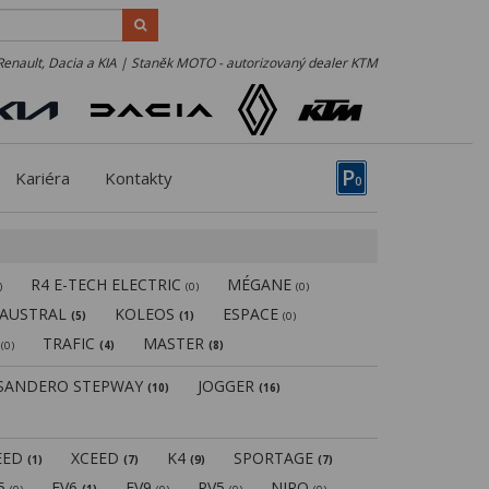
Renault, Dacia a KIA | Staněk MOTO - autorizovaný dealer KTM
P
Kariéra
Kontakty
0
R4 E-TECH ELECTRIC
MÉGANE
)
(0)
(0)
AUSTRAL
KOLEOS
ESPACE
(5)
(1)
(0)
N
TRAFIC
MASTER
(0)
(4)
(8)
SANDERO STEPWAY
JOGGER
(10)
(16)
EED
XCEED
K4
SPORTAGE
(1)
(7)
(9)
(7)
V5
EV6
EV9
PV5
NIRO