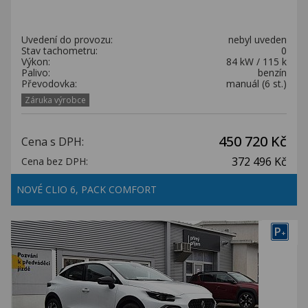
Uvedení do provozu:
nebyl uveden
Stav tachometru:
0
Výkon:
84 kW / 115 k
Palivo:
benzín
Převodovka:
manuál (6 st.)
Záruka výrobce
450 720 Kč
Cena s DPH:
372 496 Kč
Cena bez DPH:
NOVÉ CLIO 6, PACK COMFORT
P
+