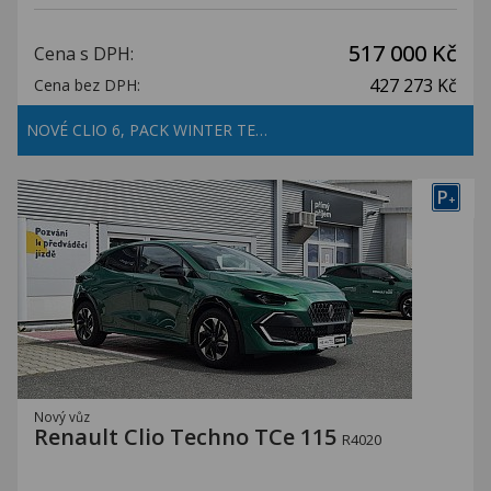
517 000 Kč
Cena s DPH:
427 273 Kč
Cena bez DPH:
NOVÉ CLIO 6, PACK WINTER TE…
P
+
Nový vůz
Renault Clio Techno TCe 115
R4020