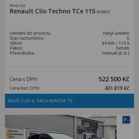
Nový vůz
Renault Clio Techno TCe 115
R3981C
Uvedení do provozu:
nebyl uveden
Stav tachometru:
0
Výkon:
84 kW / 115 k
Palivo:
benzín
Převodovka:
manuál (6 st.)
522 500 Kč
Cena s DPH:
431 819 Kč
Cena bez DPH:
NOVÉ CLIO 6, PACK WINTER TE…
P
+