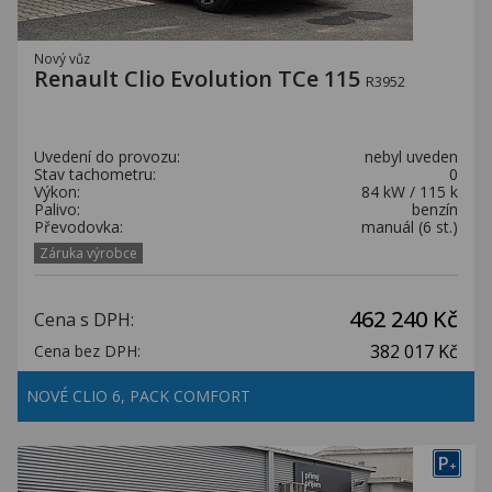
Nový vůz
Renault Clio Evolution TCe 115
R3952
Uvedení do provozu:
nebyl uveden
Stav tachometru:
0
Výkon:
84 kW / 115 k
Palivo:
benzín
Převodovka:
manuál (6 st.)
Záruka výrobce
462 240 Kč
Cena s DPH:
382 017 Kč
Cena bez DPH:
NOVÉ CLIO 6, PACK COMFORT
P
+