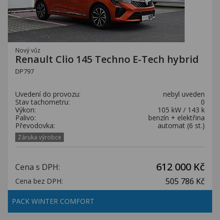
Nový vůz
Renault Clio 145 Techno E-Tech hybrid
DP797
Uvedení do provozu:
nebyl uveden
Stav tachometru:
0
Výkon:
105 kW / 143 k
Palivo:
benzín + elektřina
Převodovka:
automat (6 st.)
Záruka výrobce
612 000 Kč
Cena s DPH:
505 786 Kč
Cena bez DPH:
PACK WINTER COMFORT