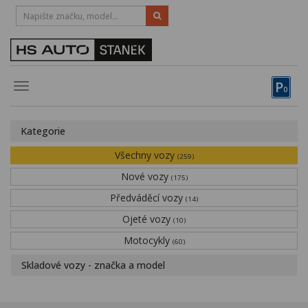
HOTLINE:
STRAKONICE
-
383 335 366
PÍSEK
-
381 670 607
P
Toggle
0
navigation
Vozy, motocykly, elektrokola
Kategorie
Půjčovna
Všechny vozy
(259)
Obytné vozy
Nové vozy
(175)
Předváděcí vozy
Servis
(14)
Ojeté vozy
(10)
Financování
Motocykly
(60)
Novinky
Skladové vozy - značka a model
Záruka