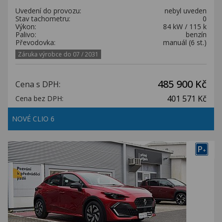
Uvedení do provozu:
nebyl uveden
Stav tachometru:
0
Výkon:
84 kW / 115 k
Palivo:
benzín
Převodovka:
manuál (6 st.)
Záruka výrobce do 07 / 2031
485 900 Kč
Cena s DPH:
401 571 Kč
Cena bez DPH:
NOVÉ CLIO 6
P
+