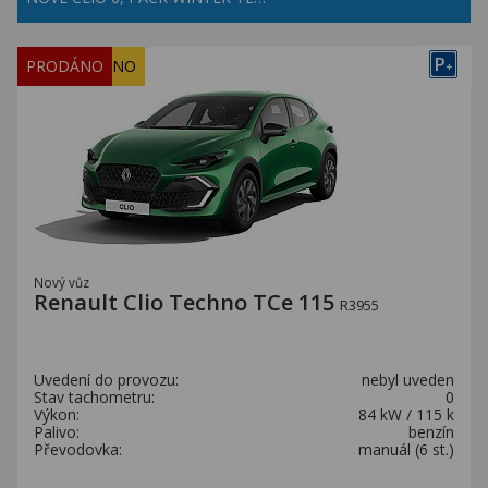
P
REZERVOVÁNO
PRODÁNO
+
Nový vůz
Renault Clio Techno TCe 115
R3955
Uvedení do provozu:
nebyl uveden
Stav tachometru:
0
Výkon:
84 kW / 115 k
Palivo:
benzín
Převodovka:
manuál (6 st.)