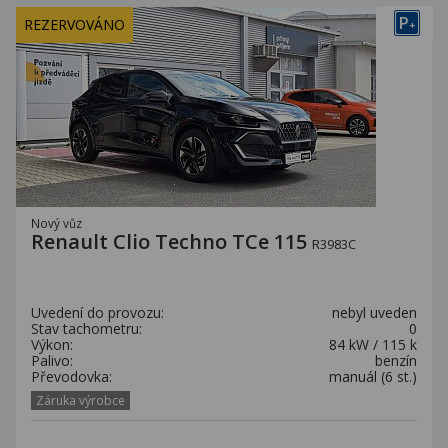
P
REZERVOVÁNO
+
Nový vůz
Renault Clio Techno TCe 115
R3983C
Uvedení do provozu:
nebyl uveden
Stav tachometru:
0
Výkon:
84 kW / 115 k
Palivo:
benzín
Převodovka:
manuál (6 st.)
Záruka výrobce