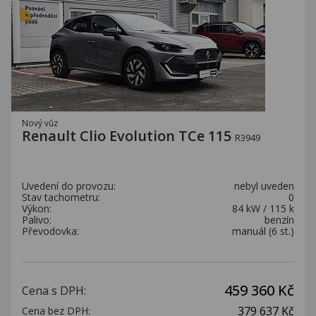
Nový vůz
Renault Clio Evolution TCe 115
R3949
Uvedení do provozu:
nebyl uveden
Stav tachometru:
0
Výkon:
84 kW / 115 k
Palivo:
benzín
Převodovka:
manuál (6 st.)
459 360 Kč
Cena s DPH:
379 637 Kč
Cena bez DPH: