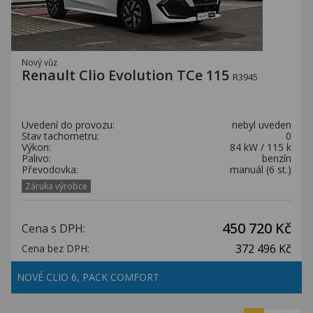
Nový vůz
Renault Clio Evolution TCe 115
R3945
Uvedení do provozu:
nebyl uveden
Stav tachometru:
0
Výkon:
84 kW / 115 k
Palivo:
benzín
Převodovka:
manuál (6 st.)
Záruka výrobce
450 720 Kč
Cena s DPH:
372 496 Kč
Cena bez DPH:
NOVÉ CLIO 6, PACK COMFORT