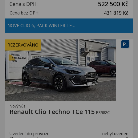
522 500 Kč
Cena s DPH:
431 819 Kč
Cena bez DPH:
NOVÉ CLIO 6, PACK WINTER TE…
P
REZERVOVÁNO
+
Nový vůz
Renault Clio Techno TCe 115
R3982C
Uvedení do provozu:
nebyl uveden