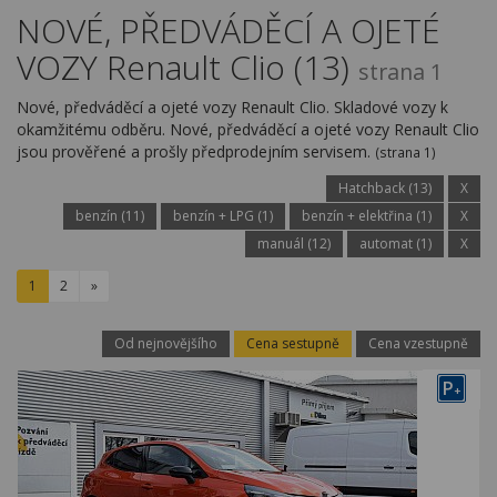
Kariéra
NOVÉ, PŘEDVÁDĚCÍ A OJETÉ
VOZY Renault Clio (13)
Kontakty
strana 1
Nové, předváděcí a ojeté vozy Renault Clio. Skladové vozy k
okamžitému odběru. Nové, předváděcí a ojeté vozy Renault Clio
jsou prověřené a prošly předprodejním servisem.
(strana 1)
Hatchback (13)
X
benzín (11)
benzín + LPG (1)
benzín + elektřina (1)
X
manuál (12)
automat (1)
X
1
2
»
Od nejnovějšího
Cena sestupně
Cena vzestupně
P
+