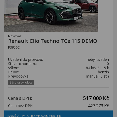
Nový vůz
Renault Clio Techno TCe 115 DEMO
R3956C
Uvedení do provozu:
nebyl uveden
Stav tachometru:
0
Výkon:
84 kW / 115 k
Palivo:
benzín
Převodovka:
manuál (6 st.)
Záruka výrobce
517 000 Kč
Cena s DPH:
427 273 Kč
Cena bez DPH:
NOVÉ CLIO 6, PACK WINTER TE…