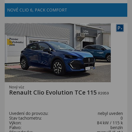
NOVÉ CLIO 6, PACK COMFORT
P
+
Nový vůz
Renault Clio Evolution TCe 115
R3959
Uvedení do provozu:
nebyl uveden
Stav tachometru:
0
Výkon:
84 kW / 115 k
Palivo:
benzín