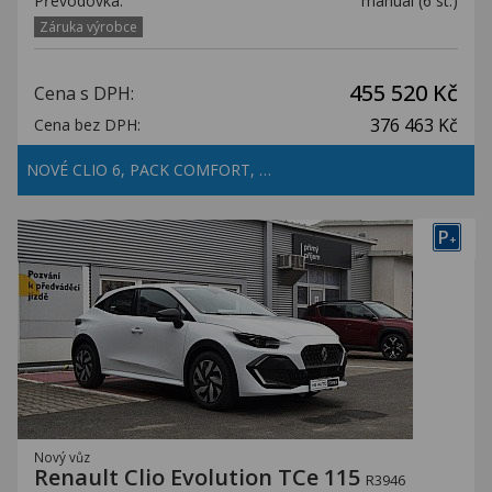
Převodovka:
manuál (6 st.)
Záruka výrobce
455 520 Kč
Cena s DPH:
376 463 Kč
Cena bez DPH:
NOVÉ CLIO 6, PACK COMFORT, …
P
+
Nový vůz
Renault Clio Evolution TCe 115
R3946