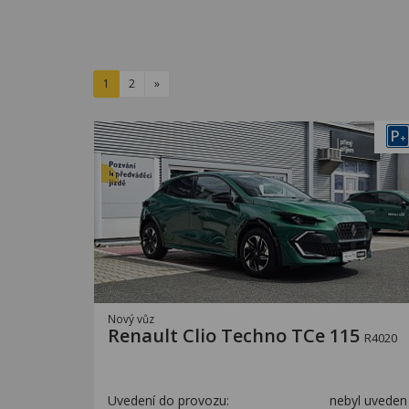
1
2
»
P
+
Nový vůz
Renault Clio Techno TCe 115
R4020
Uvedení do provozu:
nebyl uveden