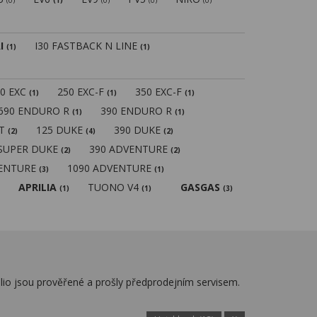
(0)
(1)
(0)
(0)
(0)
I
I30 FASTBACK N LINE
(1)
(1)
50 EXC
250 EXC-F
350 EXC-F
(1)
(1)
(1)
690 ENDURO R
390 ENDURO R
(1)
(1)
MT
125 DUKE
390 DUKE
(2)
(4)
(2)
 SUPER DUKE
390 ADVENTURE
(2)
(2)
VENTURE
1090 ADVENTURE
(3)
(1)
APRILIA
TUONO V4
GASGAS
(1)
(1)
(3)
lio jsou prověřené a prošly předprodejním servisem.