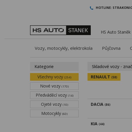
HOTLINE:
STRAKONIC
HS Auto Staněk -
Vozy, motocykly, elektrokola
Půjčovna
Kategorie
Skladové vozy - zna
Všechny vozy
RENAULT
(254)
(58)
Nové vozy
(170)
Předváděcí vozy
(14)
Ojeté vozy
DACIA
(10)
(86)
Motocykly
(60)
KIA
(44)