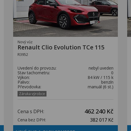
Nový vůz
Renault Clio Evolution TCe 115
R3952
Uvedení do provozu:
nebyl uveden
Stav tachometru:
0
Výkon:
84 kW / 115 k
Palivo:
benzín
Převodovka:
manuál (6 st.)
Záruka výrobce
462 240 Kč
Cena s DPH:
382 017 Kč
Cena bez DPH: