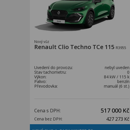
Nový vůz
Renault Clio Techno TCe 115
R3955
Uvedení do provozu:
nebyl uveden
Stav tachometru:
0
Výkon:
84 kW / 115 k
Palivo:
benzín
Převodovka:
manuál (6 st.)
517 000 Kč
Cena s DPH:
427 273 Kč
Cena bez DPH: