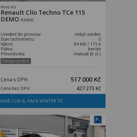
Nový vůz
Renault Clio Techno TCe 115
DEMO
R3956C
Uvedení do provozu:
nebyl uveden
Stav tachometru:
0
Výkon:
84 kW / 115 k
Palivo:
benzín
Převodovka:
manuál (6 st.)
Záruka výrobce
517 000 Kč
Cena s DPH:
427 273 Kč
Cena bez DPH:
NOVÉ CLIO 6, PACK WINTER TE…
P
+