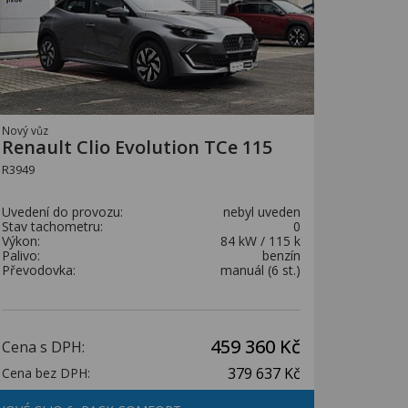
Nový vůz
Renault Clio Evolution TCe 115
R3949
Uvedení do provozu:
nebyl uveden
Stav tachometru:
0
Výkon:
84 kW / 115 k
Palivo:
benzín
Převodovka:
manuál (6 st.)
459 360 Kč
Cena s DPH:
379 637 Kč
Cena bez DPH: