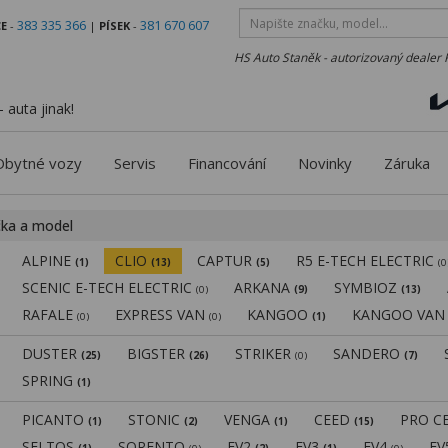
383 335 366
381 670 607
E
-
|
PÍSEK
-
HS Auto Staněk - autorizovaný dealer 
 auta jinak!
Obytné vozy
Servis
Financování
Novinky
Záruka
čka a model
ALPINE
CLIO
CAPTUR
R5 E-TECH ELECTRIC
(1)
(13)
(5)
(0
SCENIC E-TECH ELECTRIC
ARKANA
SYMBIOZ
(0)
(9)
(13)
RAFALE
EXPRESS VAN
KANGOO
KANGOO VA
(0)
(0)
(1)
DUSTER
BIGSTER
STRIKER
SANDERO
(25)
(26)
(0)
(7)
SPRING
(1)
PICANTO
STONIC
VENGA
CEED
PRO C
(1)
(2)
(1)
(15)
SELTOS
SORENTO
EV2
EV3
EV4
E