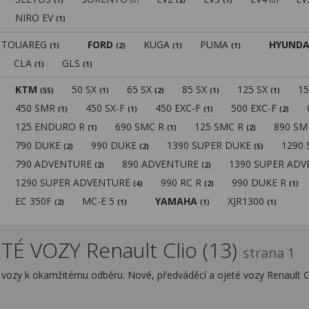
(1)
(0)
(2)
(1)
(0)
NIRO EV
(1)
TOUAREG
FORD
KUGA
PUMA
HYUNDA
(1)
(2)
(1)
(1)
CLA
GLS
(1)
(1)
KTM
50 SX
65 SX
85 SX
125 SX
1
(55)
(1)
(2)
(1)
(1)
450 SMR
450 SX-F
450 EXC-F
500 EXC-F
(1)
(1)
(1)
(2)
125 ENDURO R
690 SMC R
125 SMC R
890 S
(1)
(1)
(2)
790 DUKE
990 DUKE
1390 SUPER DUKE
1290
(2)
(2)
(5)
790 ADVENTURE
890 ADVENTURE
1390 SUPER AD
(2)
(2)
1290 SUPER ADVENTURE
990 RC R
990 DUKE R
(4)
(2)
(1)
EC 350F
MC-E 5
YAMAHA
XJR1300
(2)
(1)
(1)
(1)
É VOZY Renault Clio (13)
strana 1
é vozy k okamžitému odběru. Nové, předváděcí a ojeté vozy Renault C