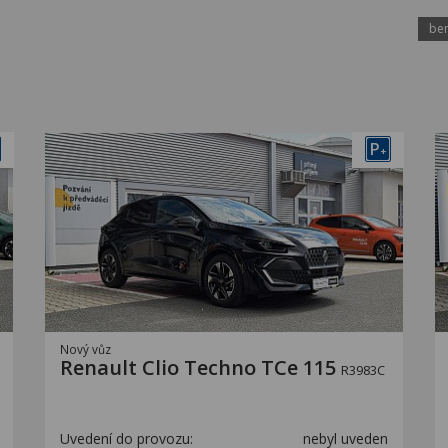
ben
P
+
Nový vůz
Renault Clio Techno TCe 115
R3983C
Uvedení do provozu:
nebyl uveden