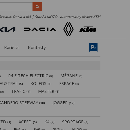
Renault, Dacia a KIA | Staněk MOTO - autorizovaný dealer KTM
P
Kariéra
Kontakty
0
R4 E-TECH ELECTRIC
MÉGANE
)
(0)
(0)
AUSTRAL
KOLEOS
ESPACE
(5)
(1)
(0)
N
TRAFIC
MASTER
(0)
(4)
(6)
SANDERO STEPWAY
JOGGER
(10)
(17)
EED
XCEED
K4
SPORTAGE
(1)
(5)
(7)
(6)
V5
EV6
EV9
PV5
NIRO