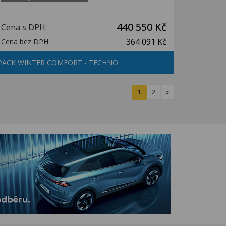
440 550 Kč
Cena s DPH:
364 091 Kč
Cena bez DPH:
PACK WINTER COMFORT - TECHNO
1
2
»