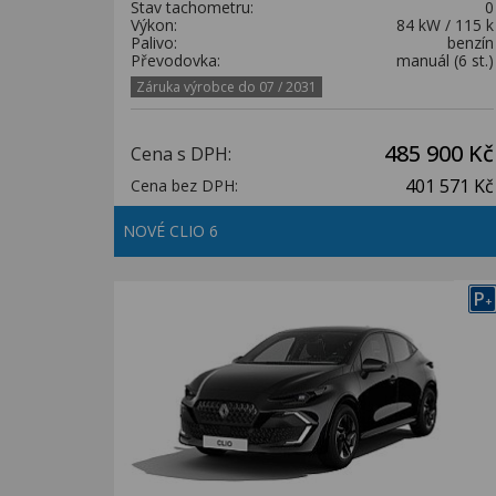
Stav tachometru:
0
Výkon:
84 kW / 115 k
Palivo:
benzín
Převodovka:
manuál (6 st.)
Záruka výrobce do 07 / 2031
485 900 Kč
Cena s DPH:
401 571 Kč
Cena bez DPH:
NOVÉ CLIO 6
P
+