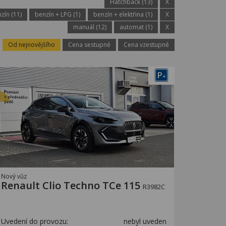
Hatchback (13)
X
zín (11)
benzín + LPG (1)
benzín + elektřina (1)
X
manuál (12)
automat (1)
X
Od nejnovějšího
Cena sestupně
Cena vzestupně
P
+
Nový vůz
Renault Clio Techno TCe 115
R3982C
Uvedení do provozu:
nebyl uveden