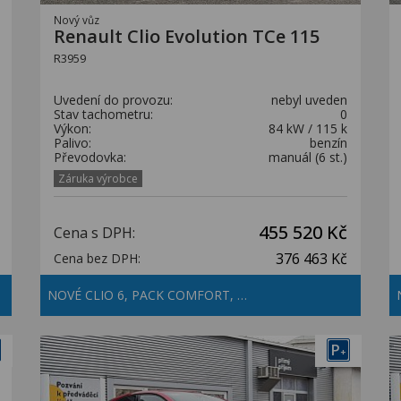
Nový vůz
Renault Clio Evolution TCe 115
R3959
Uvedení do provozu:
nebyl uveden
Stav tachometru:
0
Výkon:
84 kW / 115 k
Palivo:
benzín
Převodovka:
manuál (6 st.)
Záruka výrobce
455 520 Kč
Cena s DPH:
376 463 Kč
Cena bez DPH:
NOVÉ CLIO 6, PACK COMFORT, …
P
+