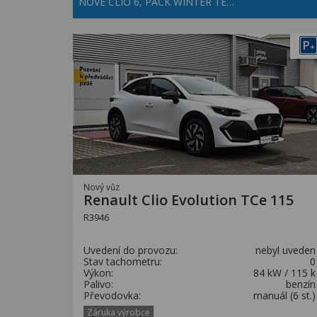
NOVÉ CLIO 6, PACK WINTER TE…
P
+
Nový vůz
Renault Clio Evolution TCe 115
R3946
Uvedení do provozu:
nebyl uveden
Stav tachometru:
0
Výkon:
84 kW / 115 k
Palivo:
benzín
Převodovka:
manuál (6 st.)
Záruka výrobce