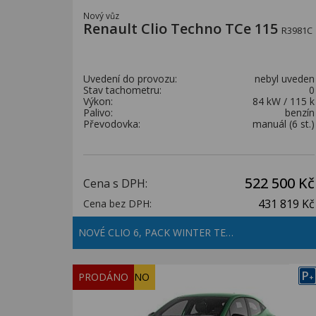
Nový vůz
Renault Clio Techno TCe 115
R3981C
Uvedení do provozu:
nebyl uveden
Stav tachometru:
0
Výkon:
84 kW / 115 k
Palivo:
benzín
Převodovka:
manuál (6 st.)
522 500 Kč
Cena s DPH:
431 819 Kč
Cena bez DPH:
NOVÉ CLIO 6, PACK WINTER TE…
P
REZERVOVÁNO
PRODÁNO
+