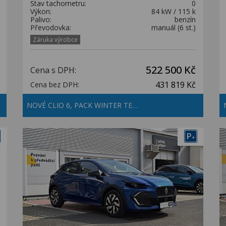
Stav tachometru:
0
Výkon:
84 kW / 115 k
Palivo:
benzín
Převodovka:
manuál (6 st.)
Záruka výrobce
522 500 Kč
Cena s DPH:
431 819 Kč
Cena bez DPH:
NOVÉ CLIO 6, PACK WINTER TE…
P
+