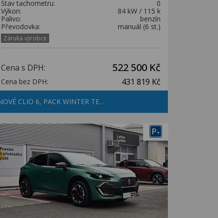
Stav tachometru:
0
Výkon:
84 kW / 115 k
Palivo:
benzín
Převodovka:
manuál (6 st.)
Záruka výrobce
522 500 Kč
Cena s DPH:
431 819 Kč
Cena bez DPH:
NOVÉ CLIO 6, PACK WINTER TE…
P
+