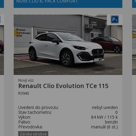
NOVÉ CLIO 6, PACK COMFORT
P
+
Nový vůz
Renault Clio Evolution TCe 115
R3945
Uvedení do provozu:
nebyl uveden
Stav tachometru:
0
Výkon:
84 kW / 115 k
Palivo:
benzín
Převodovka:
manuál (6 st.)
Záruka výrobce