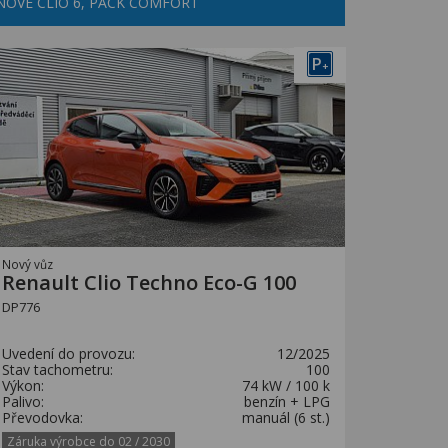
NOVÉ CLIO 6, PACK COMFORT
P
+
Nový vůz
Renault Clio Techno Eco-G 100
DP776
Uvedení do provozu:
12/2025
Stav tachometru:
100
Výkon:
74 kW / 100 k
Palivo:
benzín + LPG
Převodovka:
manuál (6 st.)
Záruka výrobce do 02 / 2030